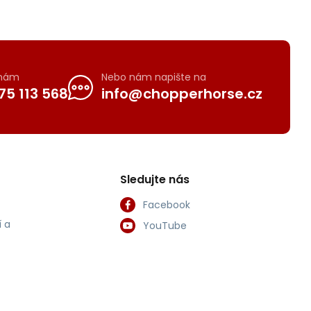
 nám
Nebo nám napište na
75 113 568
info@chopperhorse.cz
Sledujte nás
Facebook
 a
YouTube