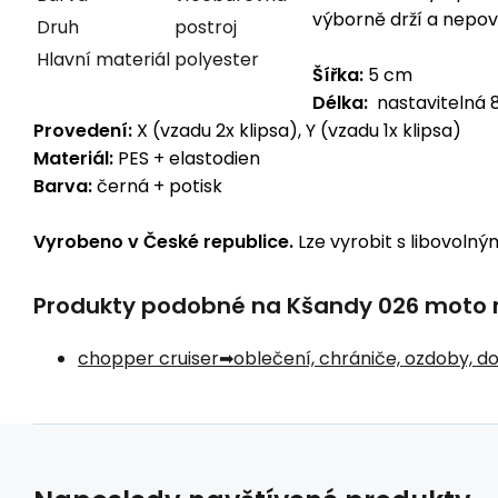
výborně drží a nepovo
Druh
postroj
Hlavní materiál
polyester
Šířka:
5 cm
Délka:
nastavitelná 
Provedení:
X (vzadu 2x klipsa), Y (vzadu 1x klipsa)
Materiál:
PES + elastodien
Barva:
černá + potisk
Vyrobeno v České republice.
Lze vyrobit s libovolný
Produkty podobné na Kšandy 026 moto na
chopper cruiser
oblečení, chrániče, ozdoby, d