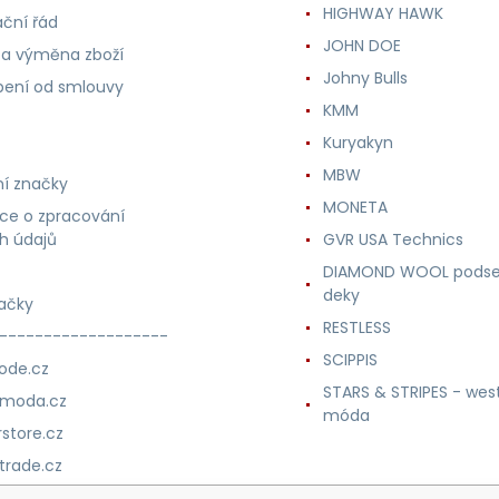
HIGHWAY HAWK
ční řád
JOHN DOE
 a výměna zboží
Johny Bulls
ení od smlouvy
KMM
Kuryakyn
MBW
í značky
MONETA
ce o zpracování
h údajů
GVR USA Technics
DIAMOND WOOL podse
deky
ačky
RESTLESS
-------------------
SCIPPIS
ode.cz
STARS & STRIPES - wes
nmoda.cz
móda
store.cz
trade.cz
m.cz