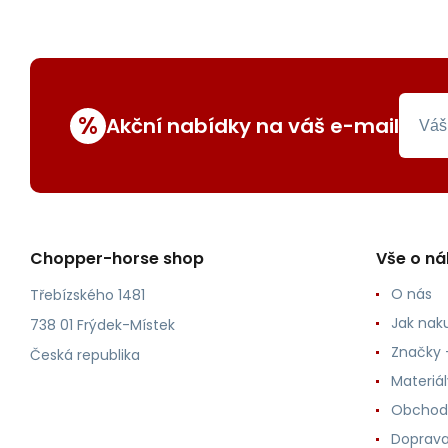
%
Akční nabídky na váš e-mail
Chopper-horse shop
Vše o n
O nás
Třebízského 1481
Jak nak
738 01 Frýdek-Místek
Značky -
Česká republika
Materiá
Obchod
Doprava