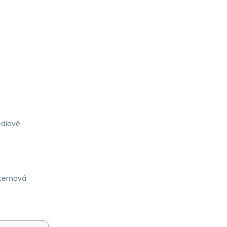
dlové
ternová