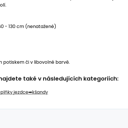
lí.
80 - 130 cm (nenatažené)
m potiskem či v libovolné barvě.
jdete také v následujících kategoriích:
oplňky jezdce
kšandy