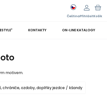
Čeština
Přihlásit
Košík
FESTYLE"
KONTAKTY
ON-LINE KATALOGY
oto
ovým motivem.
, chrániče, ozdoby, doplňky jezdce
kšandy