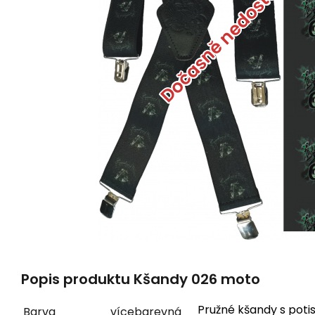
Dočasně nedostupné
Popis produktu Kšandy 026 moto
Pružné kšandy s poti
Barva
vícebarevná