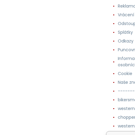
Reklama
Vrácení
Odstoup
Splátky
Odkazy
Puncovn
Informa
osobníc
Cookie
Naše zn
-------
bikersm
wester
chopper
western
botykm