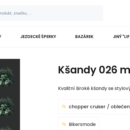
Y
JEZDECKÉ ŠPERKY
BAZÁREK
JINÝ "LI
Kšandy 026 m
Kvalitní široké kšandy se styl
chopper cruiser
oblečení
Bikersmode