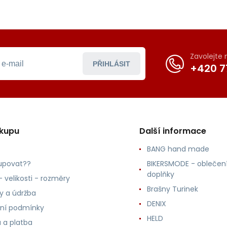
Zavolejte
PŘIHLÁSIT
+420 7
ákupu
Další informace
BANG hand made
upovat??
BIKERSMODE - oblečení
doplňky
 velikosti - rozměry
Brašny Turinek
ly a údržba
DENIX
ní podmínky
HELD
 a platba