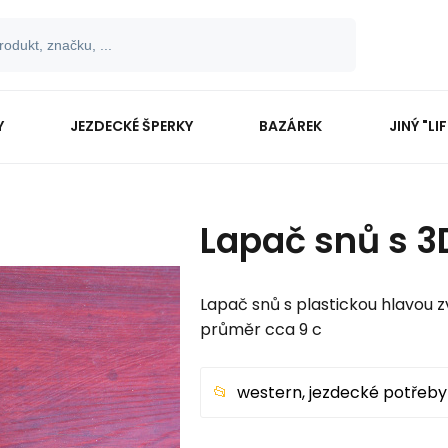
Y
JEZDECKÉ ŠPERKY
BAZÁREK
JINÝ "LI
Lapač snů s 3
Lapač snů s plastickou hlavou zv
průměr cca 9 c
western, jezdecké potřeby