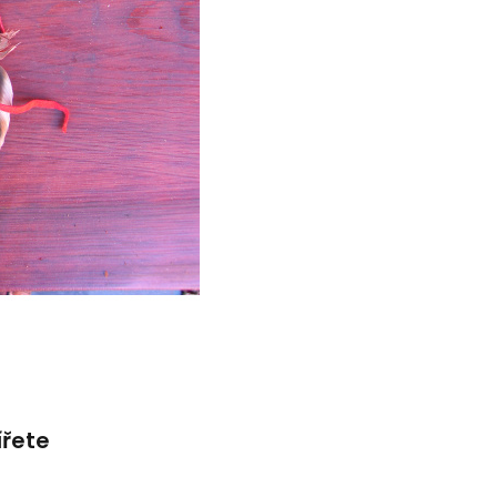
ířete