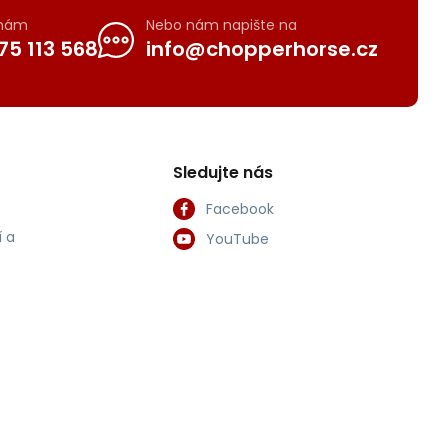
 nám
Nebo nám napište na
75 113 568
info@chopperhorse.cz
Sledujte nás
Facebook
 a
YouTube