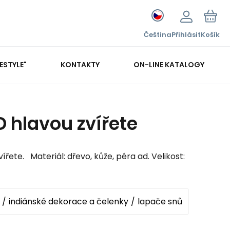
Čeština
Přihlásit
Košík
FESTYLE"
KONTAKTY
ON-LINE KATALOGY
D hlavou zvířete
ířete. Materiál: dřevo, kůže, péra ad. Velikost:
indiánské dekorace a čelenky
lapače snů