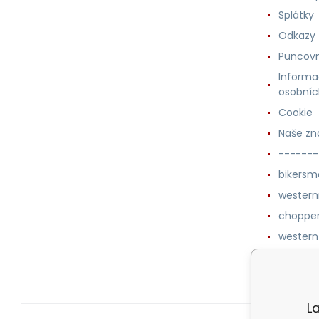
Splátky
Odkazy
Puncovn
Informa
osobníc
Cookie
Naše zn
-------
bikersm
wester
chopper
western
botykm
L