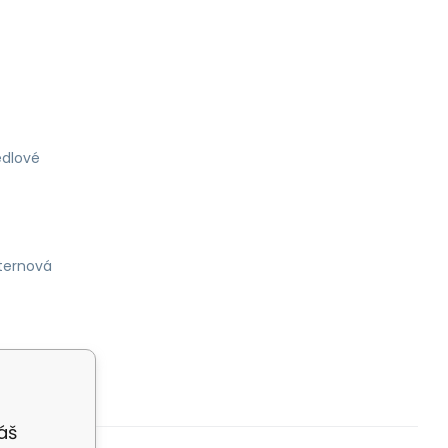
dlové
ternová
áš