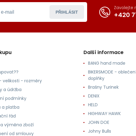
Zavolejte
PŘIHLÁSIT
+420 7
ákupu
Další informace
BANG hand made
upovat??
BIKERSMODE - oblečení
doplňky
 velikosti - rozměry
Brašny Turinek
ly a údržba
DENIX
ní podmínky
HELD
 a platba
HIGHWAY HAWK
ční řád
JOHN DOE
 a výměna zboží
Johny Bulls
ení od smlouvy