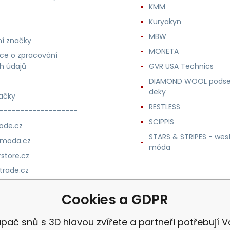
KMM
Kuryakyn
MBW
í značky
MONETA
ce o zpracování
h údajů
GVR USA Technics
DIAMOND WOOL podse
deky
ačky
RESTLESS
-------------------
SCIPPIS
ode.cz
STARS & STRIPES - wes
nmoda.cz
móda
store.cz
trade.cz
m.cz
Cookies a GDPR
apač snů s 3D hlavou zvířete a partneři potřebují V