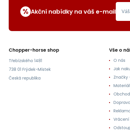
%
Akční nabídky na váš e-mail
Chopper-horse shop
Vše o n
O nás
Třebízského 1481
Jak nak
738 01 Frýdek-Místek
Značky -
Česká republika
Materiá
Obchod
Doprava
Reklama
Vrácení
Odstoup