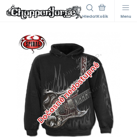
Hledat
Menu
Dočasně nedostupné