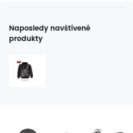
Naposledy navštívené
produkty
mikina
s
motivem
Air
Guitar