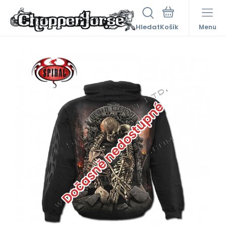
Hledat
Menu
Dočasně nedostupné