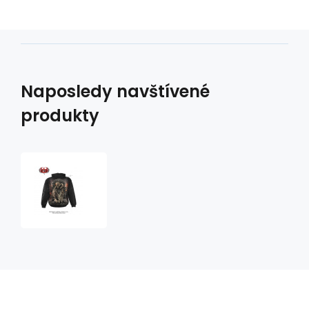
Naposledy navštívené
produkty
mikina
s
motivem
Love
Forever