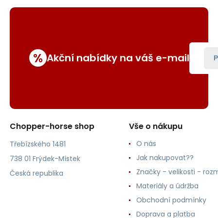
%
Akční nabídky na váš e-mail
P
Chopper-horse shop
Vše o nákupu
O nás
Třebízského 1481
Jak nakupovat??
738 01 Frýdek-Místek
Značky - velikosti - roz
Česká republika
Materiály a údržba
Obchodní podmínky
Doprava a platba