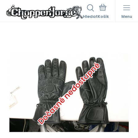
Hledat
Menu
Dočasně nedostupné