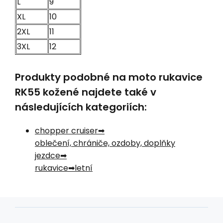
L
9
XL
10
2XL
11
3XL
12
Produkty podobné na moto rukavice
RK55 kožené najdete také v
následujících kategoriích:
chopper cruiser
oblečení, chrániče, ozdoby, doplňky
jezdce
rukavice
letní