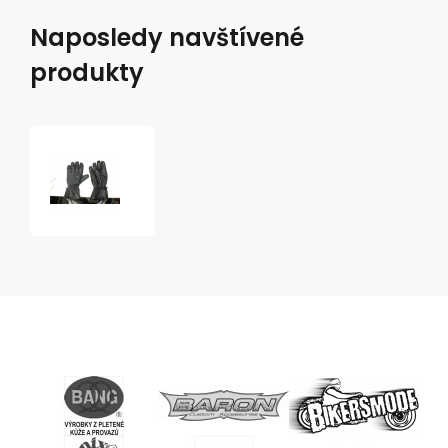
Naposledy navštívené
produkty
moto
rukavice
RK55
kožené