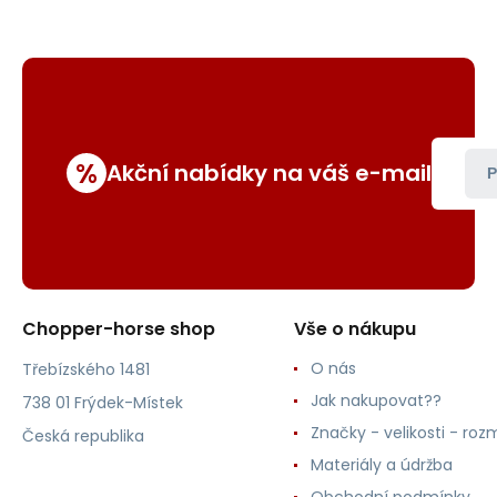
%
Akční nabídky na váš e-mail
P
Chopper-horse shop
Vše o nákupu
O nás
Třebízského 1481
Jak nakupovat??
738 01 Frýdek-Místek
Značky - velikosti - roz
Česká republika
Materiály a údržba
Obchodní podmínky