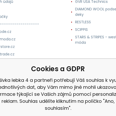
h údajů
GVR USA Technics
DIAMOND WOOL podse
deky
ačky
RESTLESS
-------------------
SCIPPIS
ode.cz
STARS & STRIPES - wes
nmoda.cz
móda
store.cz
trade.cz
m.cz
Cookies a GDPR
ivka lebka 4 a partneři potřebují Váš souhlas k vyu
jednotlivých dat, aby Vám mimo jiné mohli ukazova
ormace týkající se Vašich zájmů pomocí personali
reklam. Souhlas udělíte kliknutím na políčko "Ano,
souhlasím".