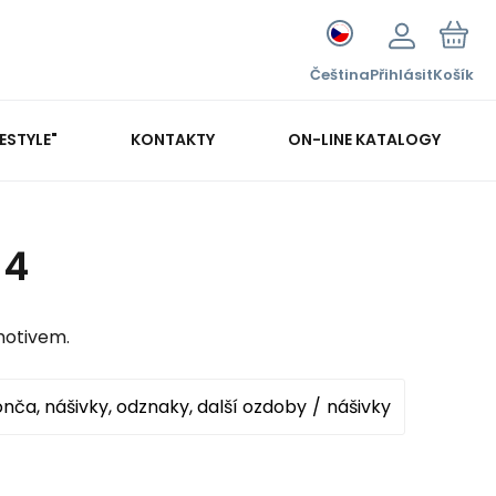
Čeština
Přihlásit
Košík
FESTYLE"
KONTAKTY
ON-LINE KATALOGY
 4
motivem.
onča, nášivky, odznaky, další ozdoby
nášivky