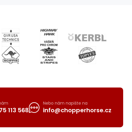
 nám
Nebo nám napište na
75 113 568
info@chopperhorse.cz