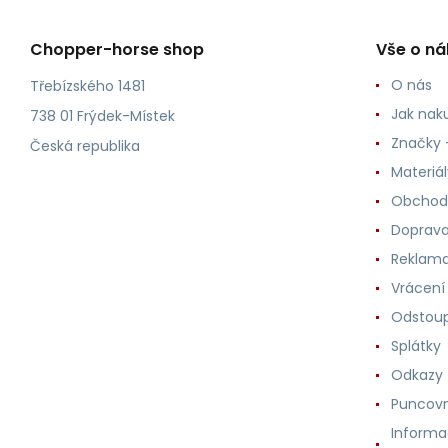
Chopper-horse shop
Vše o n
O nás
Třebízského 1481
Jak nak
738 01 Frýdek-Místek
Značky -
Česká republika
Materiá
Obchod
Doprava
Reklama
Vrácení
Odstoup
Splátky
Odkazy
Puncovn
Informa