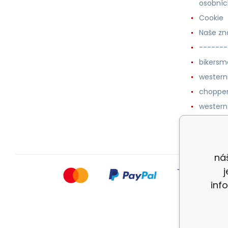
osobníc
Cookie
Naše zn
-------
bikersm
wester
chopper
western
botykm
náš
inf