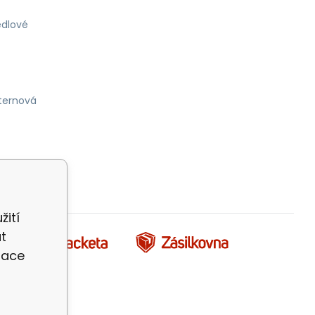
dlové
ternová
žití
t
zace