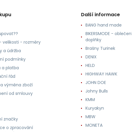
ákupu
Další informace
BANG hand made
upovat??
BIKERSMODE - oblečení
doplňky
 velikosti - rozměry
Brašny Turinek
ly a údržba
DENIX
ní podmínky
HELD
 a platba
HIGHWAY HAWK
ční řád
JOHN DOE
 a výměna zboží
Johny Bulls
ení od smlouvy
KMM
Kuryakyn
MBW
í značky
MONETA
ce o zpracování