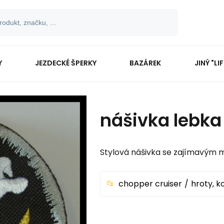
Y
JEZDECKÉ ŠPERKY
BAZÁREK
JINÝ "LI
nášivka lebka
Stylová nášivka se zajímavým 
chopper cruiser
hroty, k