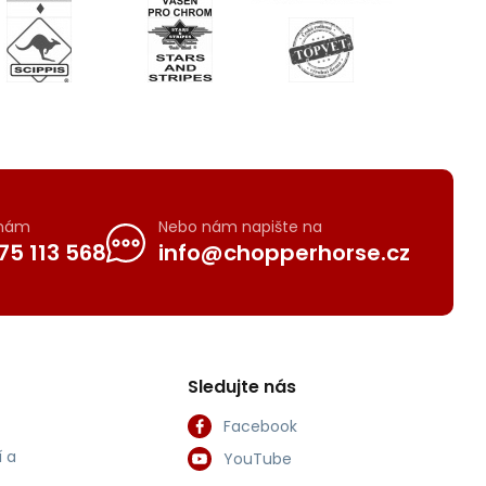
 nám
Nebo nám napište na
75 113 568
info@chopperhorse.cz
Sledujte nás
Facebook
 a
YouTube