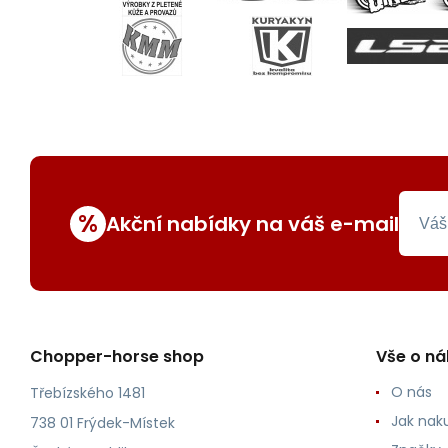
%
Akční nabídky na váš e-mail
Chopper-horse shop
Vše o n
O nás
Třebízského 1481
Jak nak
738 01 Frýdek-Místek