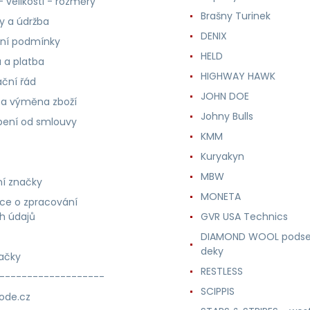
 velikosti - rozměry
Brašny Turinek
ly a údržba
DENIX
ní podmínky
HELD
 a platba
HIGHWAY HAWK
ční řád
JOHN DOE
 a výměna zboží
Johny Bulls
ení od smlouvy
KMM
Kuryakyn
MBW
í značky
MONETA
ce o zpracování
h údajů
GVR USA Technics
DIAMOND WOOL podse
deky
ačky
RESTLESS
-------------------
SCIPPIS
ode.cz