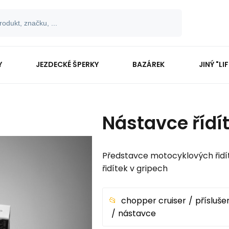
Y
JEZDECKÉ ŠPERKY
BAZÁREK
JINÝ "LI
Nástavce řídít
Představce motocyklových řidít
řidítek v gripech
chopper cruiser
přísluše
nástavce