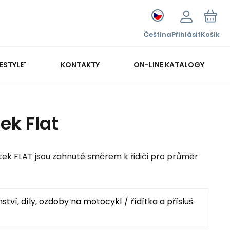
Čeština
Přihlásit
Košík
FESTYLE"
KONTAKTY
ON-LINE KATALOGY
ek Flat
ek FLAT jsou zahnuté směrem k řidiči pro průměr
nství, díly, ozdoby na motocykl
řídítka a přísluš.