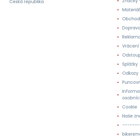
Značky -
Česká republika
Materiá
Obchod
Doprava
Reklama
Vrácení
Odstoup
Splátky
Odkazy
Puncovn
Informa
osobníc
Cookie
Naše zn
-------
bikersm