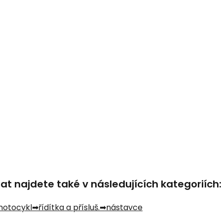
t najdete také v následujících kategoriích
 motocykl
řídítka a přísluš.
nástavce