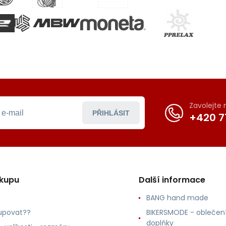
Zavolejte
PŘIHLÁSIT
+420 7
ákupu
Další informace
BANG hand made
upovat??
BIKERSMODE - oblečení
doplňky