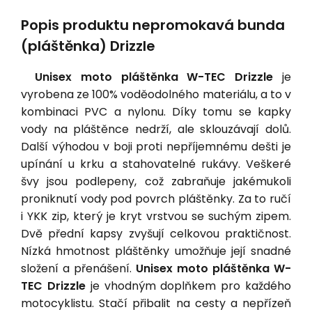
Popis produktu nepromokavá bunda
(pláštěnka) Drizzle
Unisex moto pláštěnka W-TEC Drizzle
je
vyrobena ze 100% voděodolného materiálu, a to v
kombinaci PVC a nylonu. Díky tomu se kapky
vody na pláštěnce nedrží, ale sklouzávají dolů.
Další výhodou v boji proti nepříjemnému dešti je
upínání u krku a stahovatelné rukávy. Veškeré
švy jsou podlepeny, což zabraňuje jakémukoli
proniknutí vody pod povrch pláštěnky. Za to ručí
i YKK zip, který je kryt vrstvou se suchým zipem.
Dvě přední kapsy zvyšují celkovou praktičnost.
Nízká hmotnost pláštěnky umožňuje její snadné
složení a přenášení.
Unisex moto pláštěnka W-
TEC Drizzle
je vhodným doplňkem pro každého
motocyklistu. Stačí přibalit na cesty a nepřízeň