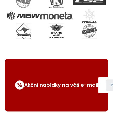
%
Akční nabídky na váš e-mail
P