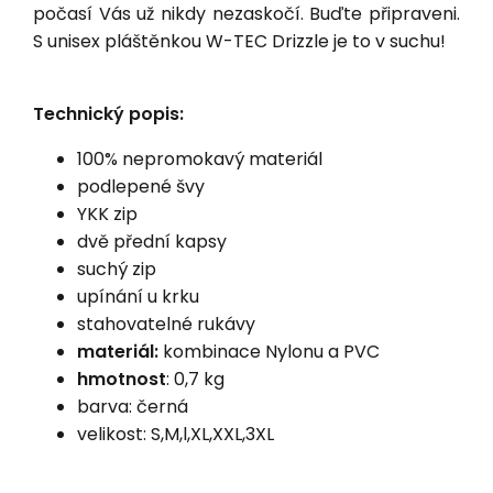
počasí Vás už nikdy nezaskočí. Buďte připraveni.
S unisex pláštěnkou W-TEC Drizzle
je to v suchu!
Technický popis:
100% nepromokavý materiál
podlepené švy
YKK zip
dvě přední kapsy
suchý zip
upínání u krku
stahovatelné rukávy
materiál:
kombinace Nylonu a PVC
hmotnost
: 0,7 kg
barva: černá
velikost: S,M,l,XL,XXL,3XL