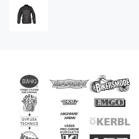
nepromokavá
bunda
(pláštěnka)
Drizzle