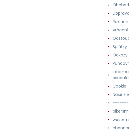
Obchod
Doprava
Reklama
Vrácení
Odstoup
Splátky
Odkazy
Puncovn
Informa
osobníc
Cookie
Naše zn
-------
bikersm
wester
chopper