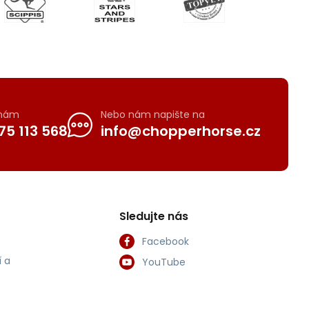
 nám
Nebo nám napište na
75 113 568
info@chopperhorse.cz
Sledujte nás
Facebook
 a
YouTube