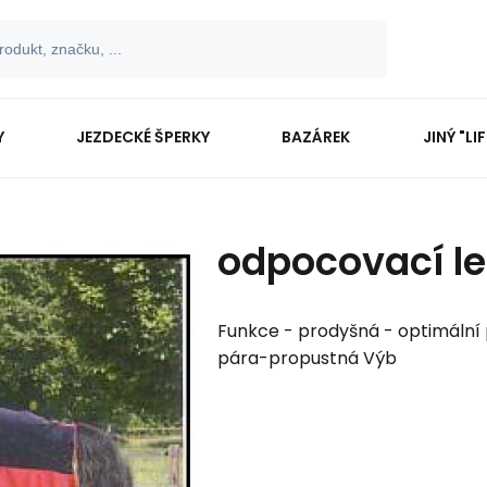
Y
JEZDECKÉ ŠPERKY
BAZÁREK
JINÝ "LI
odpocovací le
Funkce - prodyšná - optimální p
pára-propustná Výb