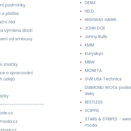
DENIX
ní podmínky
HELD
 a platba
HIGHWAY HAWK
ční řád
JOHN DOE
 a výměna zboží
Johny Bulls
ení od smlouvy
KMM
Kuryakyn
MBW
í značky
MONETA
ce o zpracování
h údajů
GVR USA Technics
DIAMOND WOOL podse
deky
ačky
RESTLESS
-------------------
SCIPPIS
ode.cz
STARS & STRIPES - wes
nmoda.cz
móda
store.cz