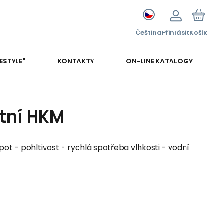
Čeština
Přihlásit
Košík
FESTYLE"
KONTAKTY
ON-LINE KATALOGY
tní HKM
ot - pohltivost - rychlá spotřeba vlhkosti - vodní