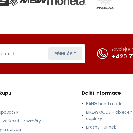
Zavolejte
PŘIHLÁSIT
+420 7
ákupu
Další informace
BANG hand made
upovat??
BIKERSMODE - oblečení
doplňky
 velikosti - rozměry
Brašny Turinek
ly a údržba