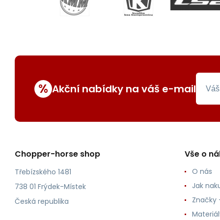
%
Akční nabídky na váš e-mail
Chopper-horse shop
Vše o n
O nás
Třebízského 1481
Jak nak
738 01 Frýdek-Místek
Značky -
Česká republika
Materiá