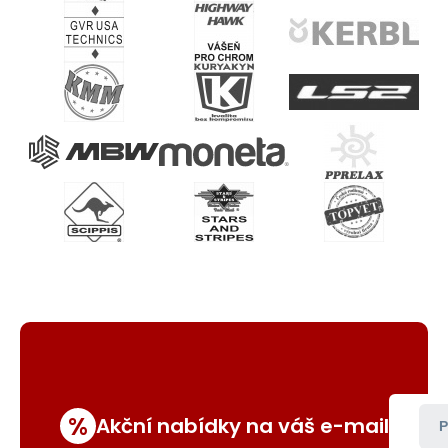
%
Akční nabídky na váš e-mail
P