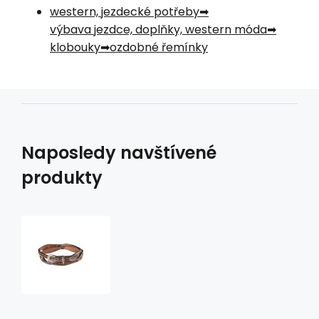
western, jezdecké potřeby
výbava jezdce, doplňky, western móda
klobouky
ozdobné řemínky
Naposledy navštívené
produkty
ozdobný
řemínek
na
klobouk
HB-
36