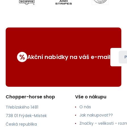
%
Akční nabídky na váš e-mail
P
Chopper-horse shop
Vše o nákupu
O nás
Třebízského 1481
Jak nakupovat??
738 01 Frýdek-Místek
Značky - velikosti - roz
Česká republika