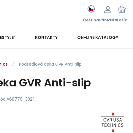
Čeština
Přihlásit
Košík
FESTYLE"
KONTAKTY
ON-LINE KATALOGY
nics
Podsedlová deka GVR Anti-slip
ka GVR Anti-slip
Kód:
A68776_332:1_