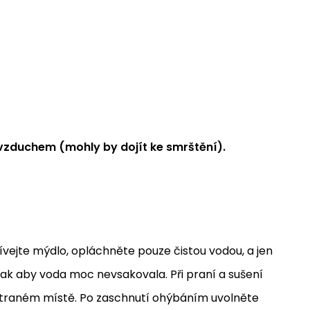
 vzduchem (mohly by dojít ke smrštění).
ívejte mýdlo, opláchněte pouze čistou vodou, a jen
tak aby voda moc nevsakovala. Při praní a sušení
větraném místě. Po zaschnutí ohýbáním uvolněte