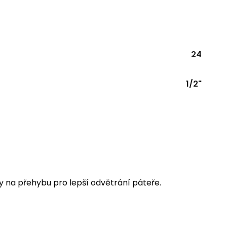
24
1/2"
 na přehybu pro lepší odvětrání páteře.