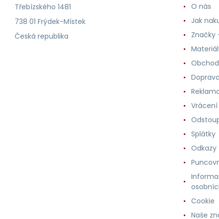
O nás
Třebízského 1481
Jak nak
738 01 Frýdek-Místek
Značky -
Česká republika
Materiá
Obchod
Doprava
Reklama
Vrácení
Odstoup
Splátky
Odkazy
Puncovn
Informa
osobníc
Cookie
Naše zn