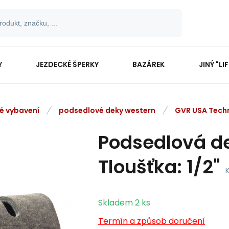
Y
JEZDECKÉ ŠPERKY
BAZÁREK
JINÝ "LI
vé vybavení
podsedlové deky western
GVR USA Tech
Podsedlová de
Tloušťka: 1/2"
Skladem
2
ks
Termín a způsob doručení