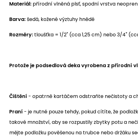
Materiál:
přírodní vlněná plsť, spodní vrstva neopren
Barva:
šedá, kožené výztuhy hnědé
Rozměry:
tloušťka = 1/2" (cca 1,25 cm) nebo 3/4" (cc
Protože je podsedlová deka vyrobena z přírodní vl
Čištění
- opatrně kartáčem odstraňte nečistoty a c
Praní
- je nutné pouze tehdy, pokud cítíte, že podlo
takové množství, aby se rozpustily zbytky potu a neč
mějte podložku pověšenou na trubce nebo držáku sed