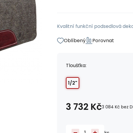
Kvalitní funkční podsedlová deka
Oblíbený
Porovnat
Tloušťka:
1/2"
3 732
Kč
3 084
Kč
bez D
ks