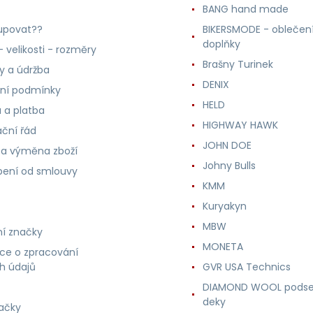
BANG hand made
upovat??
BIKERSMODE - oblečení
doplňky
 velikosti - rozměry
Brašny Turinek
ly a údržba
DENIX
ní podmínky
HELD
 a platba
HIGHWAY HAWK
ční řád
JOHN DOE
 a výměna zboží
Johny Bulls
ení od smlouvy
KMM
Kuryakyn
MBW
í značky
MONETA
ce o zpracování
h údajů
GVR USA Technics
DIAMOND WOOL podse
deky
ačky