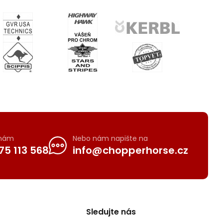
 nám
Nebo nám napište na
75 113 568
info@chopperhorse.cz
Sledujte nás