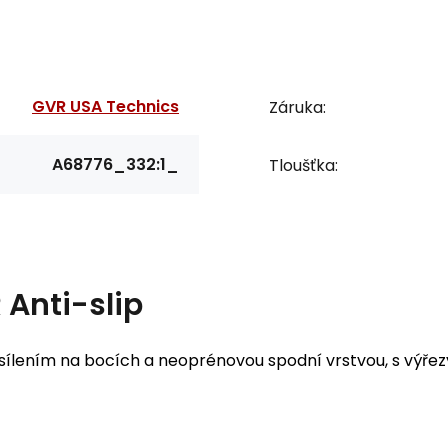
GVR USA Technics
Záruka:
A68776_332:1_
Tloušťka:
Anti-slip
lením na bocích a neoprénovou spodní vrstvou, s výřezy