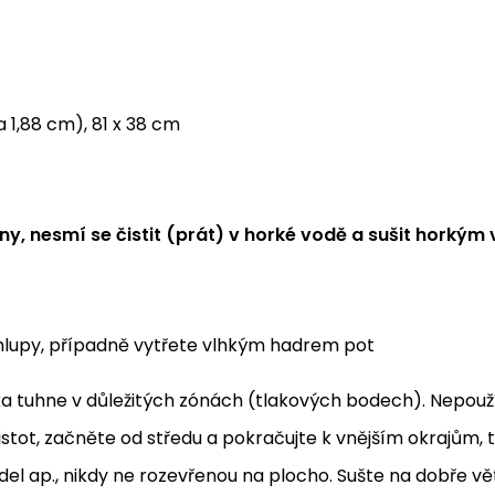
a 1,88 cm), 81 x 38 cm
ny, nesmí se čistit (prát) v horké vodě a sušit horkým
hlupy, případně vytřete vlhkým hadrem pot
žka tuhne v důležitých zónách (tlakových bodech). Nepouž
istot, začněte od středu a pokračujte k vnějším okrajům, 
el ap., nikdy ne rozevřenou na plocho. Sušte na dobře 