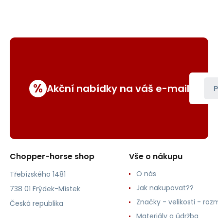
%
Akční nabídky na váš e-mail
P
Chopper-horse shop
Vše o nákupu
O nás
Třebízského 1481
Jak nakupovat??
738 01 Frýdek-Místek
Značky - velikosti - roz
Česká republika
Materiály a údržba