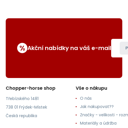
%
Akční nabídky na váš e-mail
P
Chopper-horse shop
Vše o nákupu
O nás
Třebízského 1481
Jak nakupovat??
738 01 Frýdek-Místek
Značky - velikosti - roz
Česká republika
Materiály a údržba