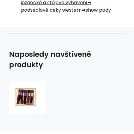
jezdecké a stájové vybavení
podsedlové deky western
show pady
Naposledy navštívené
produkty
podsedlová
deka
Navajo