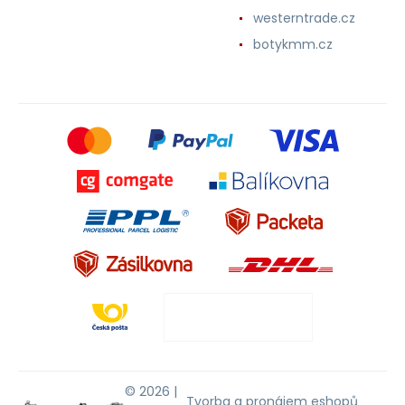
westerntrade.cz
botykmm.cz
© 2026 |
Tvorba a pronájem eshopů