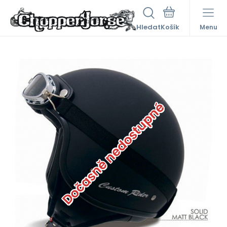
Hledat
Menu
Dočasně nedostupné