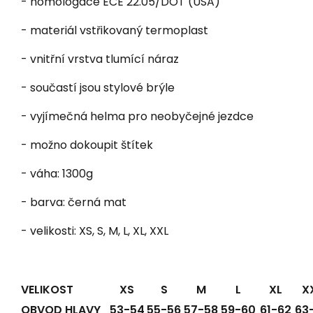
- homologace ECE 22.05/DOT (USA)
- materiál vstřikovaný termoplast
- vnitřní vrstva tlumící náraz
- součastí jsou stylové brýle
- vyjímečná helma pro neobyčejné jezdce
- možno dokoupit štítek
- váha: 1300g
- barva: černá mat
- velikosti: XS, S, M, L, XL, XXL
VELIKOST
XS
S
M
L
XL
X
OBVOD HLAVY
53-54
55-56
57-58
59-60
61-62
63