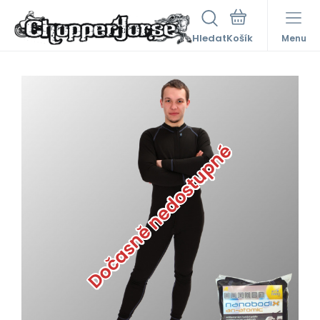
Hledat
Menu
Dočasně nedostupné