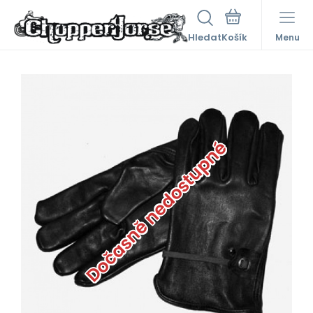
Hledat
Menu
Dočasně nedostupné