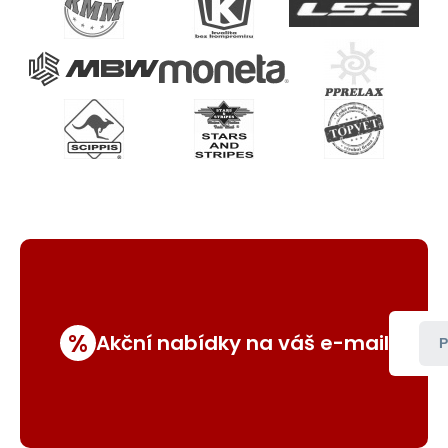
%
Akční nabídky na váš e-mail
P