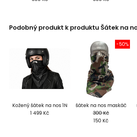
Podobný produkt k produktu Šátek na n
-50%
Kožený šátek na nos 1N
šátek na nos maskáč
1 499 Kč
300 Kč
150 Kč