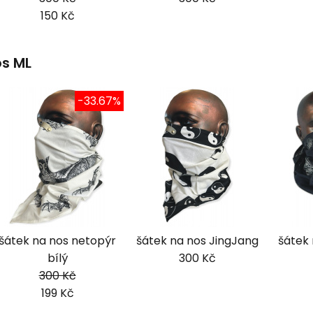
150 Kč
os ML
-33.67%
šátek na nos netopýr
šátek na nos JingJang
šátek
bílý
300 Kč
300 Kč
199 Kč