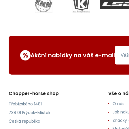
%
Akční nabídky na váš e-mail
Chopper-horse shop
Vše o n
O nás
Třebízského 1481
Jak nak
738 01 Frýdek-Místek
Značky -
Česká republika
Materiá