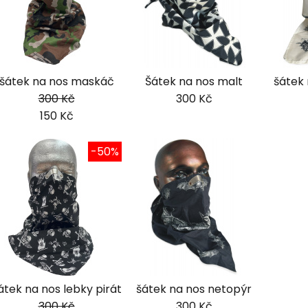
šátek na nos maskáč
Šátek na nos malt
šátek 
300 Kč
300 Kč
150 Kč
-50%
átek na nos lebky pirát
šátek na nos netopýr
300 Kč
300 Kč