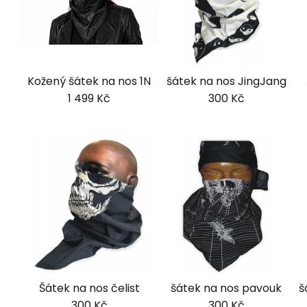
Kožený šátek na nos 1N
šátek na nos JingJang
1 499 Kč
300 Kč
Šátek na nos čelist
šátek na nos pavouk
š
300 Kč
300 Kč