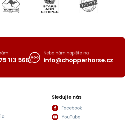
 nám
Nebo nám napište na
75 113 568
info@chopperhorse.cz
Sledujte nás
Facebook
 a
YouTube