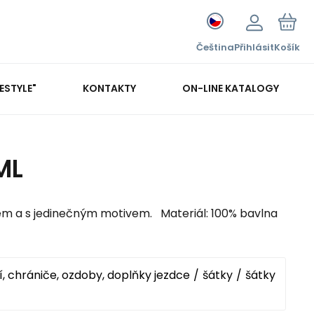
Čeština
Přihlásit
Košík
FESTYLE"
KONTAKTY
ON-LINE KATALOGY
ML
em a s jedinečným motivem. Materiál: 100% bavlna
, chrániče, ozdoby, doplňky jezdce
šátky
šátky