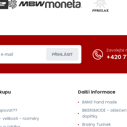
Zavolejte
PŘIHLÁSIT
+420 7
ákupu
Další informace
BANG hand made
upovat??
BIKERSMODE - oblečení
doplňky
 velikosti - rozměry
Brašny Turinek
ly a údržba