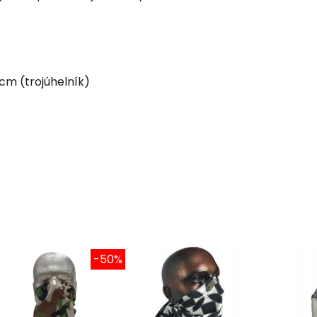
0 cm (trojúhelník)
-50%