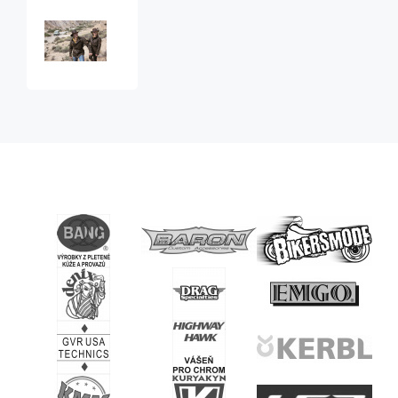
australská
bunda
Ballina