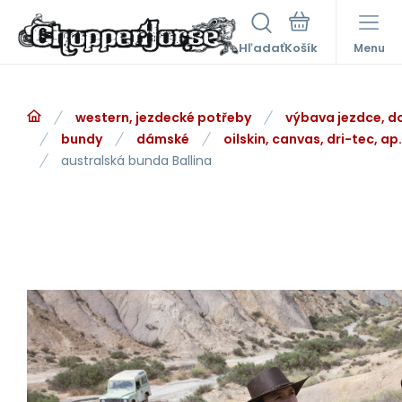
Hľadať
Menu
western, jezdecké potřeby
výbava jezdce, d
bundy
dámské
oilskin, canvas, dri-tec, ap.
australská bunda Ballina