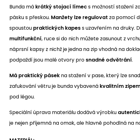
Bunda má
krátký stojací límec
s možností stažení z
pásku s přeskou.
Manžety lze regulovat
za pomocí d
spoustou
praktických kapes
s uzavřením na druky. D
multifunkční
, ruce si do nich můžete zasunout z vrchu 
náprsní kapsy z nichž je jedna na zip vhodná na dokl
podpaždí jsou malé otvory pro
snadné odvětrání
.
Má praktický pásek
na stažení v pase, který lze sna
zafukování větru je bunda vybavená
kvalitním zipe
pod légou.
Speciální úprava materiálu dodává výrobku
autentic
je nejen příjemná na omak, ale hlavně pohodlná na n