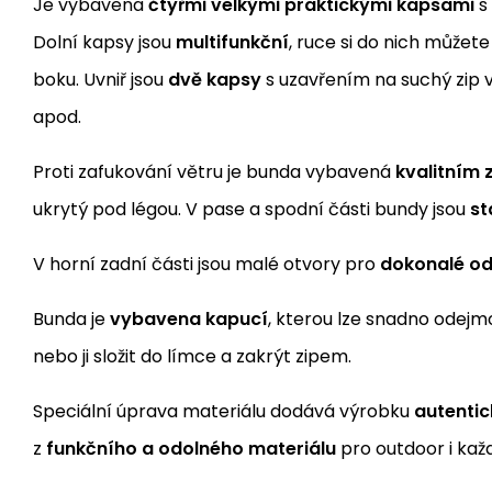
Je vybavena
čtyřmi velkými praktickými kapsami
s
Dolní kapsy jsou
multifunkční
, ruce si do nich můžete
boku. Uvniř jsou
dvě kapsy
s uzavřením na suchý zip 
apod.
Proti zafukování větru je bunda vybavená
kvalitním 
ukrytý pod légou. V pase a spodní části bundy jsou
st
V horní zadní části jsou malé otvory pro
dokonalé od
Bunda je
vybavena kapucí
, kterou lze snadno odej
nebo ji složit do límce a zakrýt zipem.
Speciální úprava materiálu dodává výrobku
autentic
z
funkčního a odolného materiálu
pro outdoor i kaž