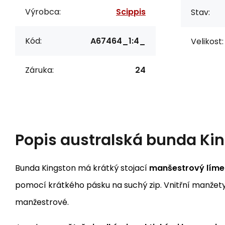
Výrobca:
Scippis
Stav:
Kód:
A67464_1:4_
Velikost:
Záruka:
24
Popis
australská bunda Kin
Bunda Kingston má krátký stojací
manšestrový líme
pomocí krátkého pásku na suchý zip. Vnitřní manžety
manžestrové.