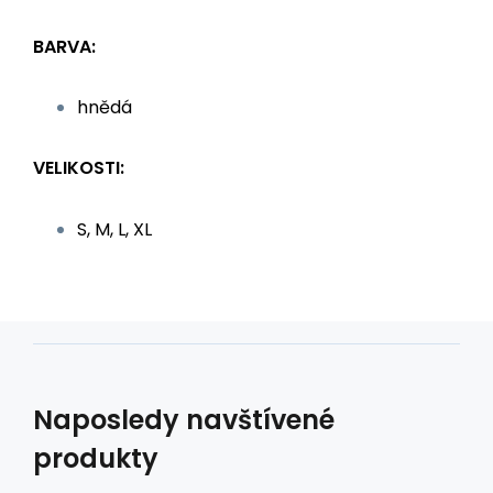
BARVA:
hnědá
VELIKOSTI:
S, M, L, XL
Naposledy navštívené
produkty