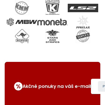
%
Akčné ponuky na váš e-mail
P