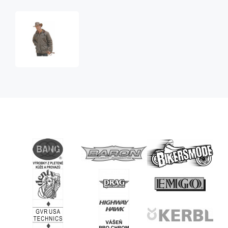
australská
bunda
Kingston
jacket