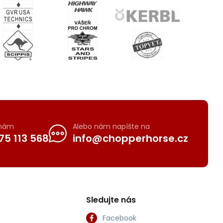
 nám
Alebo nám napíšte na
75 113 568
info@chopperhorse.cz
Sledujte nás
Facebook