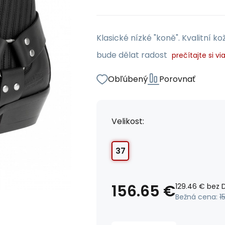
Klasické nízké "koně". Kvalitní 
bude dělat radost
prečítajte si vi
Obľúbený
Porovnať
Velikost:
37
156.65
€
129.46
€
bez 
Bežná cena:
1