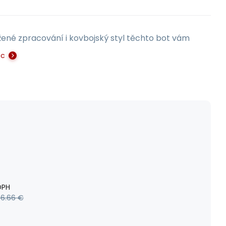
kožené zpracování i kovbojský styl těchto bot vám
ac
DPH
56.66
€