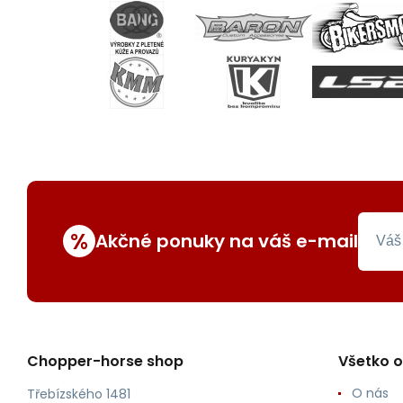
%
Akčné ponuky na váš e-mail
Chopper-horse shop
Všetko 
O nás
Třebízského 1481