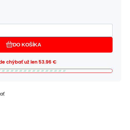
DO KOŠÍKA
e chýbať už len
53.96
€
ľať