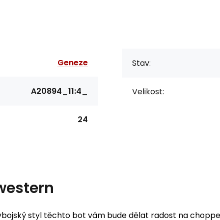
Geneze
Stav:
A20894_11:4_
Velikost:
24
western
ovbojský styl těchto bot vám bude dělat radost na chopperu