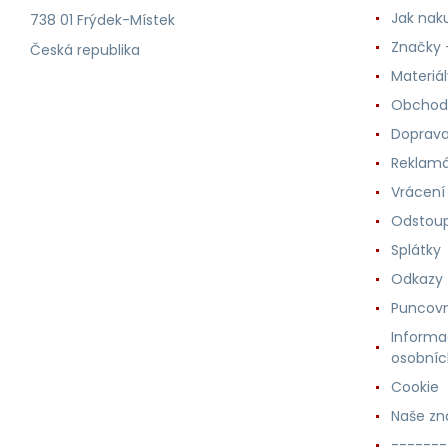
Jak nak
738 01 Frýdek-Místek
Značky -
Česká republika
Materiá
Obchod
Doprava
Reklam
Vrácení
Odstoup
Splátky
Odkazy
Puncovn
Informa
osobníc
Cookie
Naše zn
-------