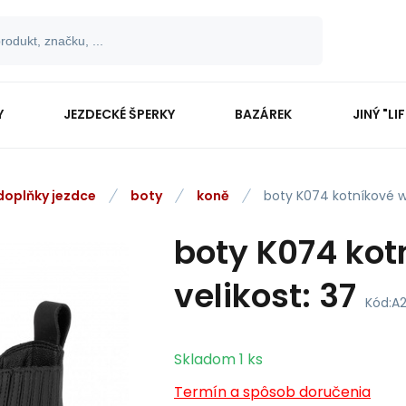
Y
JEZDECKÉ ŠPERKY
BAZÁREK
JINÝ "LI
 doplňky jezdce
boty
koně
boty K074 kotníkové 
boty K074 kot
velikost: 37
Kód:
A2
Skladom
1
ks
Termín a spôsob doručenia