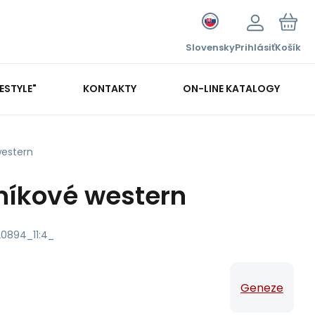
Slovensky
Prihlásiť
Košík
FESTYLE"
KONTAKTY
ON-LINE KATALOGY
western
níkové western
0894_11:4_
Geneze