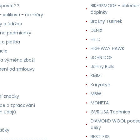
upovat??
BIKERSMODE - oblečení
doplňky
 velikosti - rozměry
Brašny Turinek
ly a údržba
DENIX
né podmienky
HELD
 a platba
HIGHWAY HAWK
ácie
JOHN DOE
 a výměna zboží
Johny Bulls
ení od smlouvy
KMM
Kuryakyn
MBW
í značky
MONETA
ce o zpracování
h údajů
GVR USA Technics
DIAMOND WOOL podse
deky
ačky
RESTLESS
-------------------