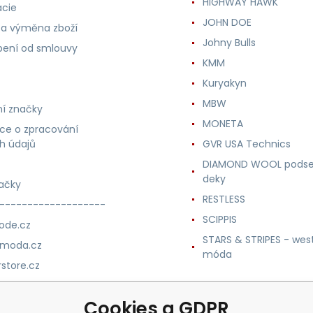
HIGHWAY HAWK
ácie
JOHN DOE
 a výměna zboží
Johny Bulls
ení od smlouvy
KMM
Kuryakyn
MBW
í značky
MONETA
ce o zpracování
h údajů
GVR USA Technics
DIAMOND WOOL podse
deky
ačky
RESTLESS
-------------------
SCIPPIS
ode.cz
STARS & STRIPES - wes
nmoda.cz
móda
store.cz
trade.cz
Cookies a GDPR
m.cz