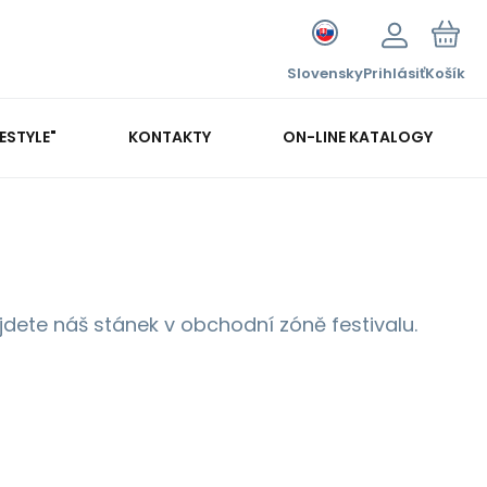
Slovensky
Prihlásiť
Košík
FESTYLE"
KONTAKTY
ON-LINE KATALOGY
jdete náš stánek v obchodní zóně festivalu.