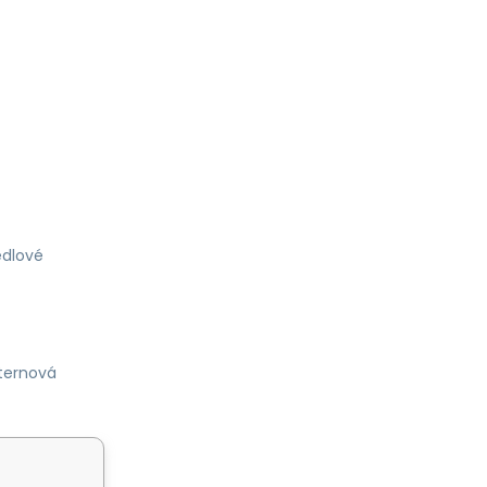
dlové
ternová