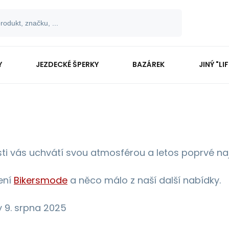
Y
JEZDECKÉ ŠPERKY
BAZÁREK
JINÝ "LI
sti vás uchvátí svou atmosférou a letos poprvé na
ení
Bikersmode
a něco málo z naší další nabídky.
 9. srpna 2025