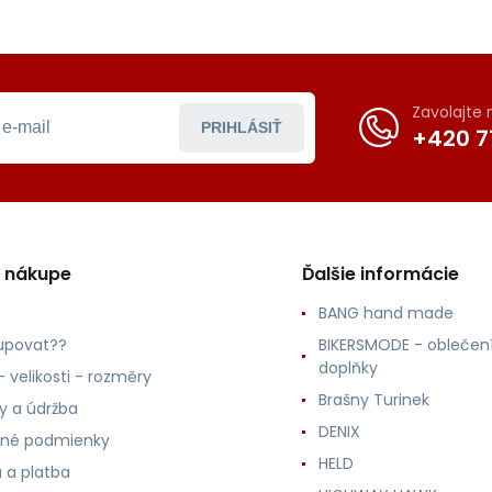
Zavolajte
PRIHLÁSIŤ
+420 7
o nákupe
Ďalšie informácie
BANG hand made
upovat??
BIKERSMODE - oblečení
doplňky
 velikosti - rozměry
Brašny Turinek
ly a údržba
DENIX
né podmienky
HELD
 a platba