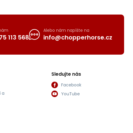
 nám
Alebo nám napíšte na
75 113 568
info@chopperhorse.cz
Sledujte nás
Facebook
 a
YouTube