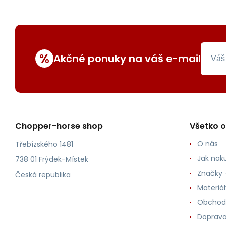
%
Akčné ponuky na váš e-mail
Chopper-horse shop
Všetko 
O nás
Třebízského 1481
Jak nak
738 01 Frýdek-Místek
Značky -
Česká republika
Materiá
Obchod
Doprava