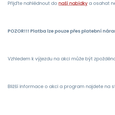
Přijďte nahlédnout do
naší nabídky
a osahat ne
POZOR!!! Platba lze pouze přes platební nára
Vzhledem k výjezdu na akci může být zpožděn
Bližší informace o akci a program najdete na 