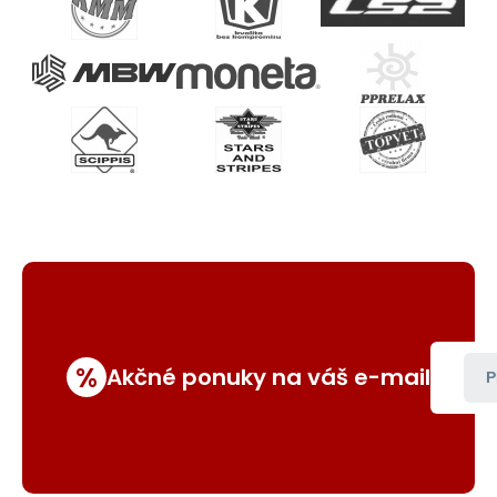
%
Akčné ponuky na váš e-mail
P