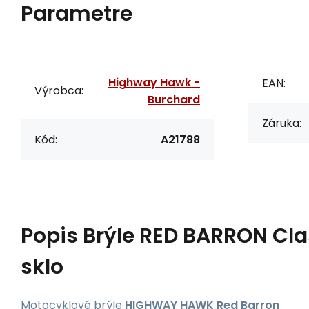
Parametre
Highway Hawk -
EAN:
Výrobca:
Burchard
Záruka:
Kód:
A21788
Popis
Brýle RED BARRON Cl
sklo
Motocyklové brýle
HIGHWAY HAWK Red Barron