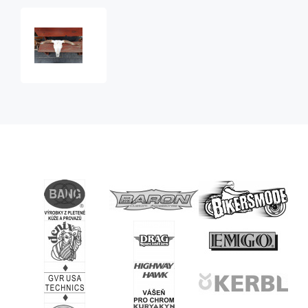
býčí
hlava