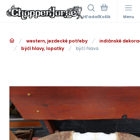
Hľadať
Menu
western, jezdecké potřeby
indiánské dekora
býčí hlavy, lopatky
býčí hlava