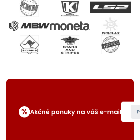
%
Akčné ponuky na váš e-mail
P