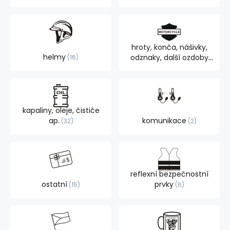
hroty, konča, nášivky,
helmy
odznaky, další ozdoby
16
105
kapaliny, oleje, čističe
ap.
komunikace
32
2
reflexní bezpečnostní
ostatní
prvky
15
6