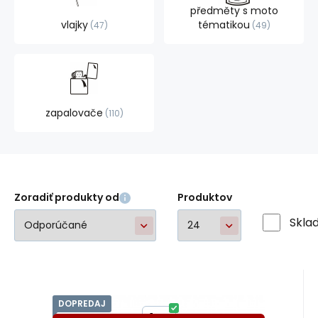
předměty s moto
vlajky
tématikou
47
49
zapalovače
110
Zoradiť produkty od
Produktov
Skla
DOPREDAJ
Kód:
A26284
Skladom
1
ks
Canvit
Záruka
10.60
24 mesiacov
€
NutriHorse Junior
od
1KG