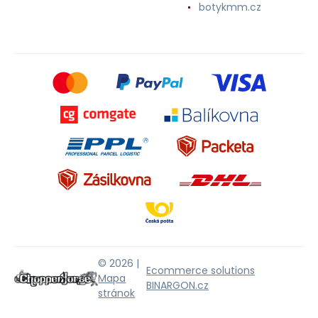
botykmm.cz
© 2026 |
Ecommerce solutions
Mapa
BINARGON.cz
stránok