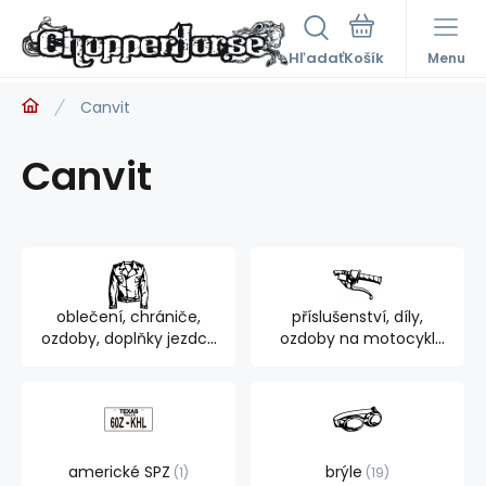
Hľadať
Menu
Canvit
Canvit
oblečení, chrániče,
příslušenství, díly,
ozdoby, doplňky jezdce
ozdoby na motocykl
894
762
americké SPZ
brýle
1
19