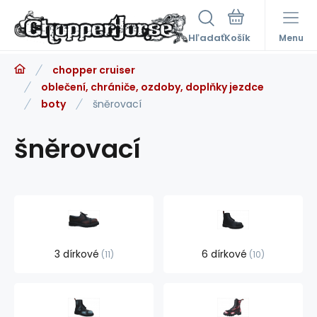
Hľadať
Menu
chopper cruiser
oblečení, chrániče, ozdoby, doplňky jezdce
boty
šněrovací
šněrovací
3 dírkové
6 dírkové
11
10