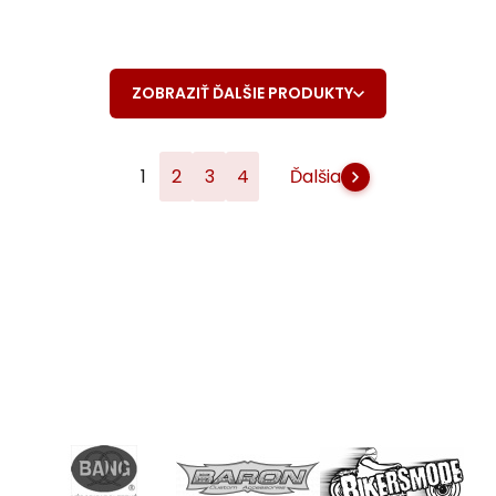
ZOBRAZIŤ ĎALŠIE PRODUKTY
1
2
3
4
Ďalšia