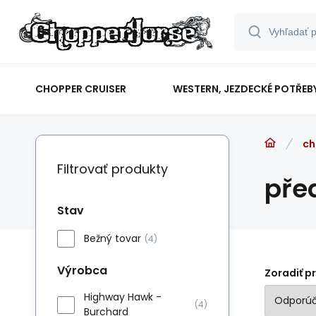
CHOPPER CRUISER
WESTERN, JEZDECKÉ POTŘEB
ch
Filtrovať produkty
pře
Stav
Bežný tovar
(4)
Výrobca
Zoradiť p
Highway Hawk -
(4)
Burchard