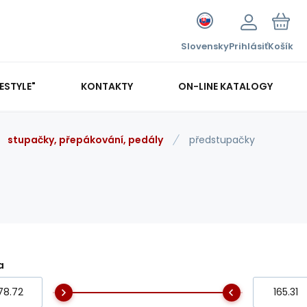
Slovensky
Prihlásiť
Košík
FESTYLE"
KONTAKTY
ON-LINE KATALOGY
stupačky, přepákování, pedály
předstupačky
a