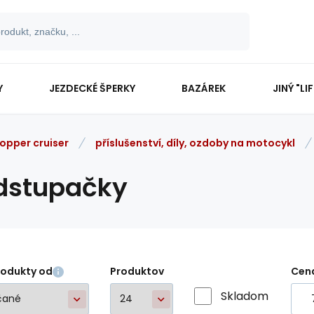
Y
JEZDECKÉ ŠPERKY
BAZÁREK
JINÝ "LI
opper cruiser
příslušenství, díly, ozdoby na motocykl
dstupačky
rodukty od
Produktov
Cen
Skladom