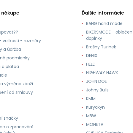
o nákupe
Ďalšie informácie
BANG hand made
upovat??
BIKERSMODE - oblečení
doplňky
 velikosti - rozměry
Brašny Turinek
ly a údržba
DENIX
né podmienky
HELD
 a platba
HIGHWAY HAWK
ácie
JOHN DOE
 a výměna zboží
Johny Bulls
ení od smlouvy
KMM
Kuryakyn
MBW
í značky
MONETA
ce o zpracování
h údajů
GVR USA Technics