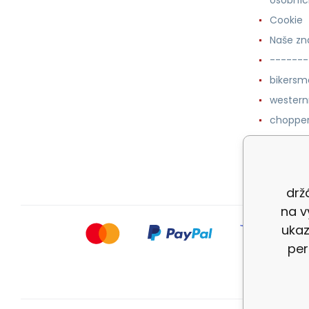
Cookie
Naše zn
-------
bikersm
wester
chopper
western
botykm
drž
na v
ukaz
per