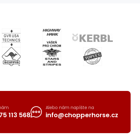
 nám
Alebo nám napíšte na
75 113 568
info@chopperhorse.cz