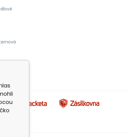
dlové
ternová
hlas
mohli
mocou
íčko