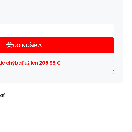
DO KOŠÍKA
e chýbať už len
205.95
€
ľať