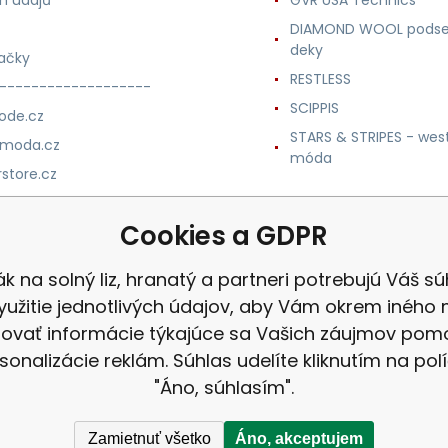
DIAMOND WOOL podse
deky
ačky
RESTLESS
-------------------
SCIPPIS
ode.cz
STARS & STRIPES - wes
nmoda.cz
móda
store.cz
trade.cz
Cookies a GDPR
m.cz
ák na solný liz, hranatý a partneri potrebujú Váš sú
yužitie jednotlivých údajov, aby Vám okrem iného 
ovať informácie týkajúce sa Vašich záujmov po
sonalizácie reklám. Súhlas udelíte kliknutím na pol
"Áno, súhlasím".
Zamietnuť všetko
Áno, akceptujem