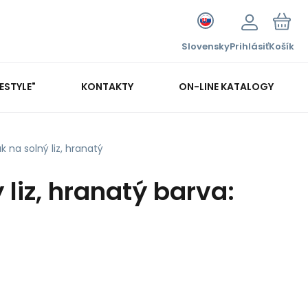
Slovensky
Prihlásiť
Košík
FESTYLE"
KONTAKTY
ON-LINE KATALOGY
k na solný liz, hranatý
 liz, hranatý barva: