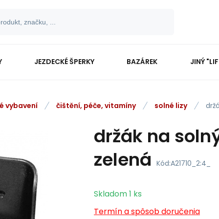
Y
JEZDECKÉ ŠPERKY
BAZÁREK
JINÝ "LI
vé vybavení
čištění, péče, vitamíny
solné lizy
držá
držák na solný
zelená
Kód:
A21710_2:4_
Skladom
1
ks
Termín a spôsob doručenia