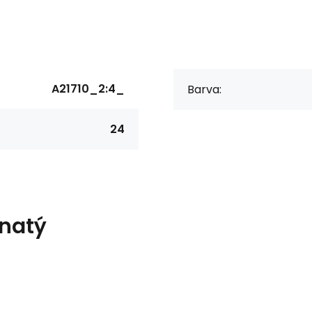
A21710_2:4_
Barva:
24
anatý