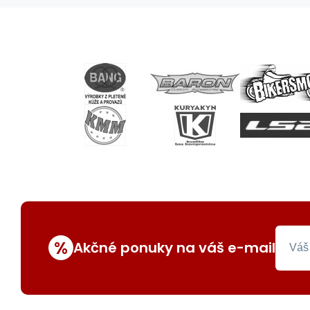
%
Akčné ponuky na váš e-mail