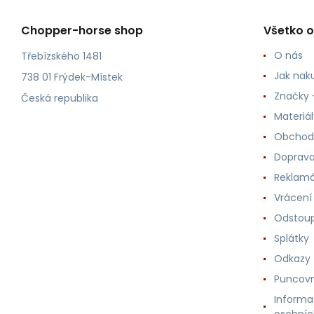
Chopper-horse shop
Všetko 
O nás
Třebízského 1481
Jak nak
738 01 Frýdek-Místek
Značky -
Česká republika
Materiá
Obchod
Doprava
Reklam
Vrácení
Odstoup
Splátky
Odkazy
Puncovn
Informa
osobníc