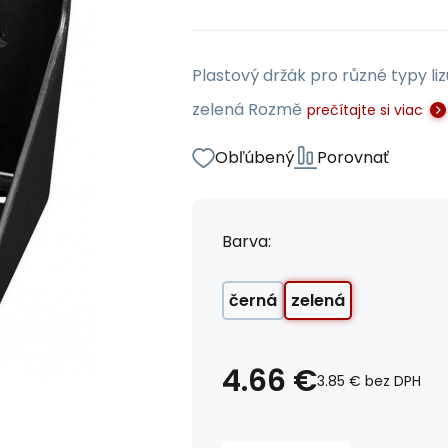
Plastový držák pro různé typy liz
zelená Rozmě
prečítajte si viac
Obľúbený
Porovnať
Barva:
černá
zelená
4.66
€
3.85
€
bez DPH