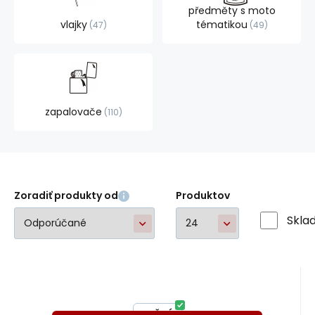
předměty s moto
vlajky
tématikou
47
49
zapalovače
110
Zoradiť produkty od
Produktov
Skla
Kód:
A49126
Skladom
1
ks
El Paso
Záruka
138.81
24 mesiacov
€
boty El Paso 108
od
HNĚDÁ