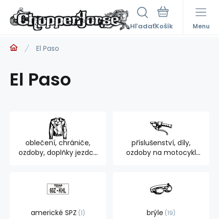
Hľadať
Menu
El Paso
El Paso
oblečení, chrániče,
příslušenství, díly,
ozdoby, doplňky jezdce
ozdoby na motocykl
894
762
americké SPZ
brýle
1
19