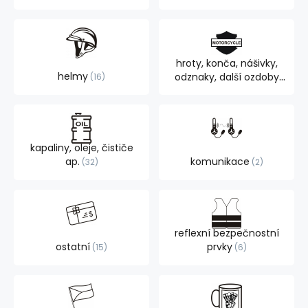
hroty, konča, nášivky,
helmy
odznaky, další ozdoby
16
105
kapaliny, oleje, čističe
ap.
komunikace
32
2
reflexní bezpečnostní
ostatní
prvky
15
6