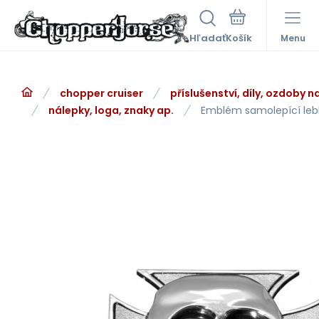
Hľadať
Menu
chopper cruiser
příslušenství, díly, ozdoby 
nálepky, loga, znaky ap.
Emblém samolepící lebka