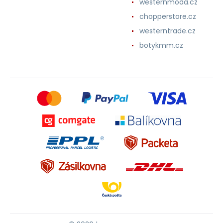
westernmoda.cz
chopperstore.cz
westerntrade.cz
botykmm.cz