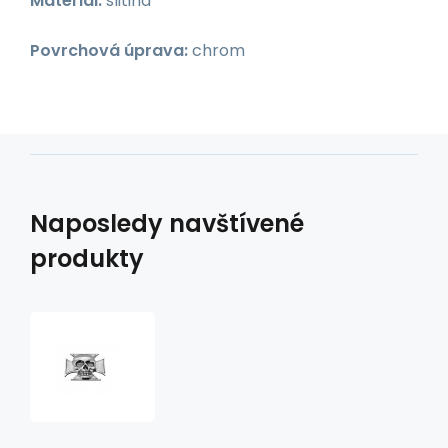
Materiál:
slitina
Povrchová úprava:
chrom
Naposledy navštívené
produkty
Emblém
samolepící
lebka
v
kříži