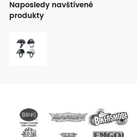
Naposledy navštívené
produkty
helma
Braincap
-
skořápka