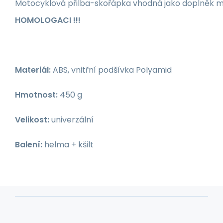
Motocyklová přilba-skořápka vhodná jako doplněk 
HOMOLOGACI !!!
Materiál:
ABS, vnitřní podšívka Polyamid
Hmotnost:
450 g
Velikost:
univerzální
Balení:
helma + kšilt