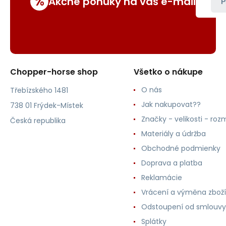
%
Akčné ponuky na váš e-mail
P
Chopper-horse shop
Všetko o nákupe
O nás
Třebízského 1481
Jak nakupovat??
738 01 Frýdek-Místek
Značky - velikosti - roz
Česká republika
Materiály a údržba
Obchodné podmienky
Doprava a platba
Reklamácie
Vrácení a výměna zboží
Odstoupení od smlouvy
Splátky