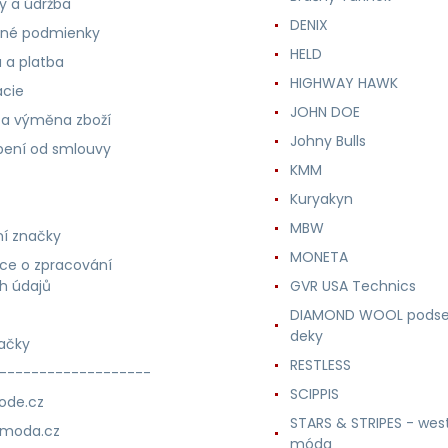
ly a údržba
DENIX
né podmienky
HELD
 a platba
HIGHWAY HAWK
ácie
JOHN DOE
 a výměna zboží
Johny Bulls
ení od smlouvy
KMM
Kuryakyn
MBW
í značky
MONETA
ce o zpracování
h údajů
GVR USA Technics
DIAMOND WOOL podse
deky
ačky
RESTLESS
-------------------
SCIPPIS
ode.cz
STARS & STRIPES - wes
nmoda.cz
móda