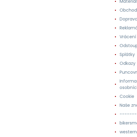
Materiá
Obchod
Doprava
Reklam
Vrácení
Odstoup
Splátky
Odkazy
Puncovn
Informa
osobníc
Cookie
Naše zn
-------
bikersm
wester