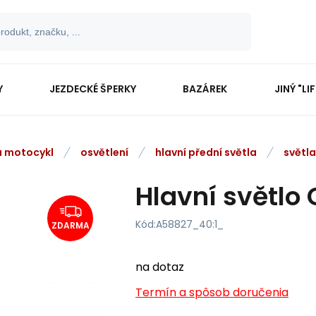
Y
JEZDECKÉ ŠPERKY
BAZÁREK
JINÝ "LI
na motocykl
osvětlení
hlavní přední světla
světla
Hlavní světlo
Kód:
A58827_40:1_
ZDARMA
na dotaz
Termín a spôsob doručenia