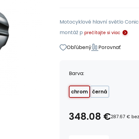
Motocyklové hlavní světlo Conica
montáž p
prečítajte si viac
Obľúbený
Porovnať
Barva:
chrom
černá
348.08
€
287.67
€
bez