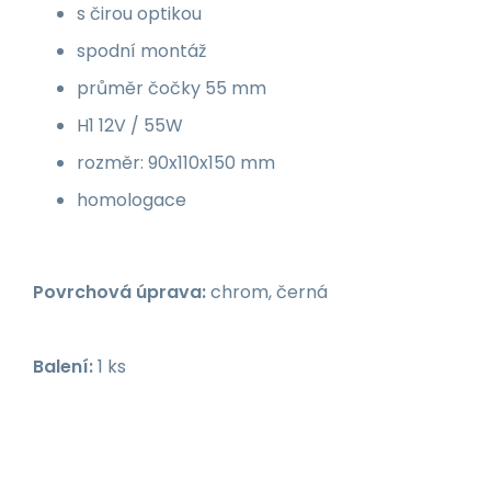
s čirou optikou
spodní montáž
průměr čočky 55 mm
H1 12V / 55W
rozměr: 90x110x150 mm
homologace
Povrchová úprava:
chrom, černá
Balení:
1 ks