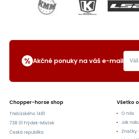
%
Akčné ponuky na váš e-mail
Chopper-horse shop
Všetko 
O nás
Třebízského 1481
Jak nak
738 01 Frýdek-Místek
Značky -
Česká republika