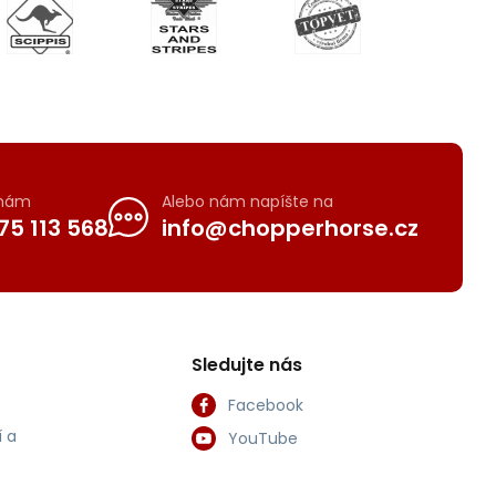
 nám
Alebo nám napíšte na
75 113 568
info@chopperhorse.cz
Sledujte nás
Facebook
 a
YouTube