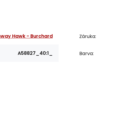
hway Hawk - Burchard
Záruka:
A58827_40:1_
Barva: