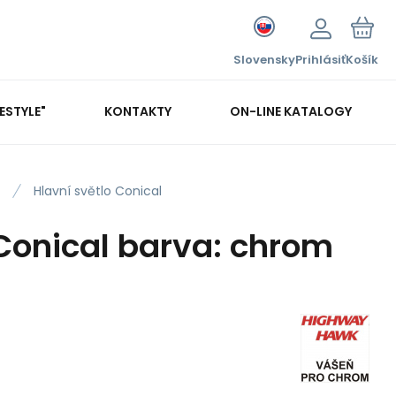
Slovensky
Prihlásiť
Košík
FESTYLE"
KONTAKTY
ON-LINE KATALOGY
Hlavní světlo Conical
 Conical barva: chrom