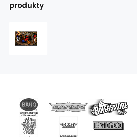
produkty
kožený
měšec