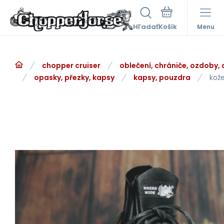
Hľadať
Menu
chopper cruiser
oblečení, chrániče, ozdoby,
opasky, přezky, kapsy
kapsy, pouzdra
kož