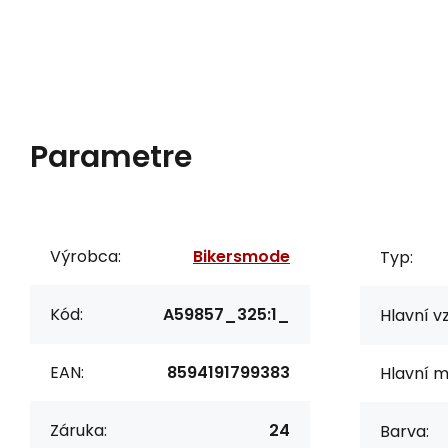
Parametre
Výrobca:
Bikersmode
Typ:
Kód:
A59857_325:1_
Hlavní vz
EAN:
8594191799383
Hlavní m
Záruka:
24
Barva: