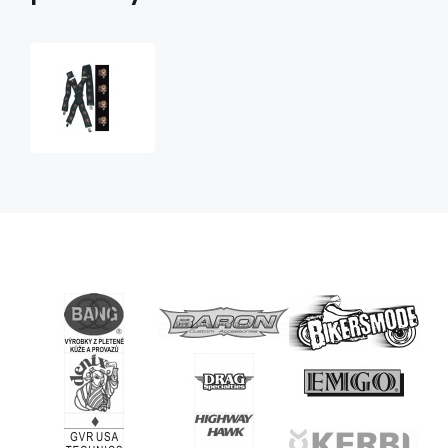
Kšandy
012
lebky