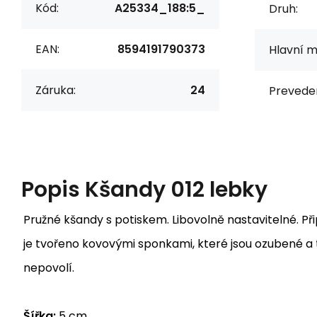
Kód:
A25334_188:5_
Druh:
EAN:
8594191790373
Hlavní m
Záruka:
24
Preveden
Popis
Kšandy 012 lebky
Pružné kšandy s potiskem. Libovolně nastavitelné. Př
je tvořeno kovovými sponkami, které jsou ozubené a 
nepovolí.
Šířka:
5 cm