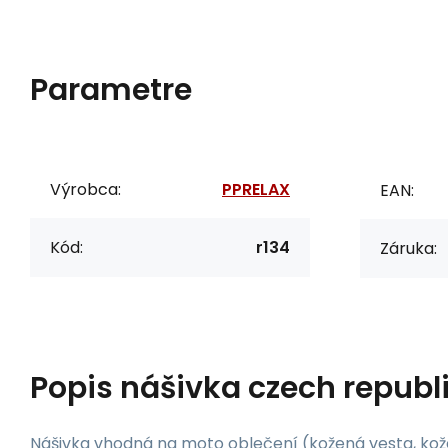
Parametre
Výrobca:
PPRELAX
EAN:
Kód:
r134
Záruka:
Popis
nášivka czech republi
Nášivka vhodná na moto oblečení (kožená vesta, kože