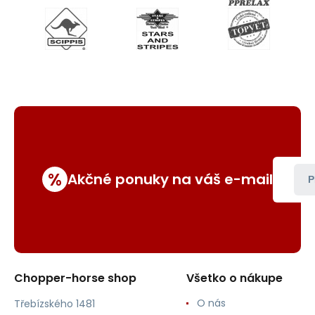
%
Akčné ponuky na váš e-mail
P
Chopper-horse shop
Všetko o nákupe
O nás
Třebízského 1481