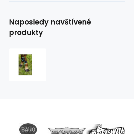
Naposledy navštívené
produkty
strouhavky
NORTON
P.V.C.
fetlock
boots