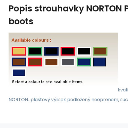
Popis
strouhavky NORTON P.
boots
kval
NORTON...plastový výlisek podložený neoprenem, suc