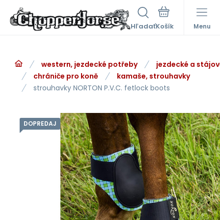
Hľadať
Menu
western, jezdecké potřeby
jezdecké a stájo
chrániče pro koně
kamaše, strouhavky
strouhavky NORTON P.V.C. fetlock boots
DOPREDAJ