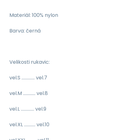
Materiál: 100% nylon
Barva: černá
Velikosti rukavic:
vel.S .............. vel.7
vel.M ............. vel.8
vel.L .............. vel.9
vel.XL ............ vel.10