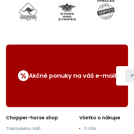
%
Akčné ponuky na váš e-mail
P
Chopper-horse shop
Všetko o nákupe
O nás
Třebízského 1481