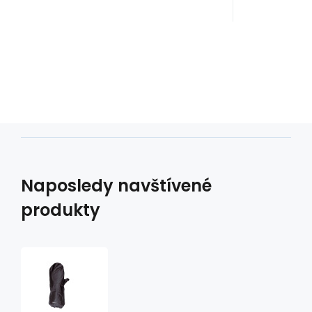
Naposledy navštívené
produkty
Nepromokavé
návleky
na