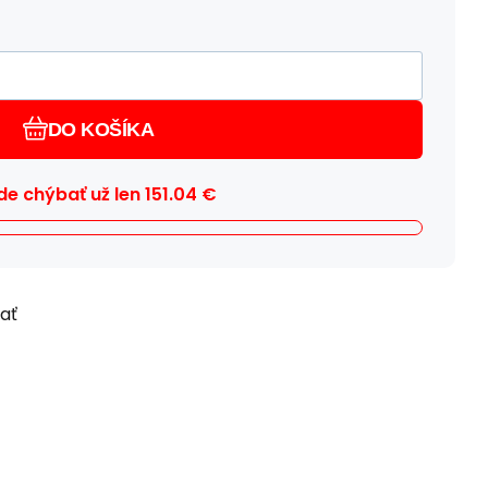
DO KOŠÍKA
e chýbať už len
151.04
€
ľať