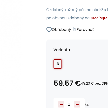
Ozdobný kožený pás na nádrž s 
po obvodu zdobený oc
prečítajte 
Obľúbený
Porovnať
Varianta:
6
59.57
€
49.23
€
bez DP
ks