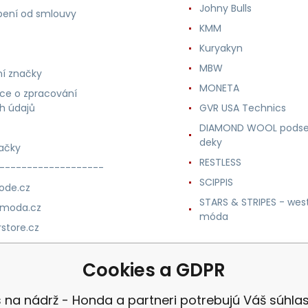
Johny Bulls
ení od smlouvy
KMM
Kuryakyn
MBW
í značky
MONETA
ce o zpracování
h údajů
GVR USA Technics
DIAMOND WOOL podse
deky
ačky
RESTLESS
-------------------
SCIPPIS
ode.cz
STARS & STRIPES - wes
nmoda.cz
móda
store.cz
trade.cz
Cookies a GDPR
m.cz
 na nádrž - Honda a partneri potrebujú Váš súhla