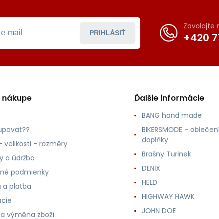
Zavolajte
PRIHLÁSIŤ
+420 7
o nákupe
Ďalšie informácie
BANG hand made
upovat??
BIKERSMODE - oblečení
doplňky
 velikosti - rozměry
Brašny Turinek
ly a údržba
DENIX
né podmienky
HELD
 a platba
HIGHWAY HAWK
ácie
JOHN DOE
 a výměna zboží