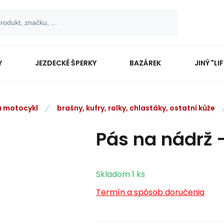
Y
JEZDECKÉ ŠPERKY
BAZÁREK
JINÝ "LI
na motocykl
brašny, kufry, rolky, chlastáky, ostatní kůže
Pás na nádrž -
Skladom
1
ks
Termín a spôsob doručenia