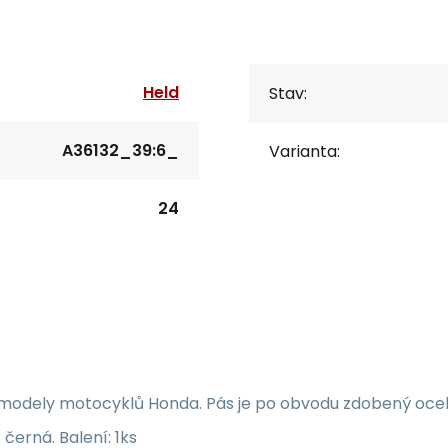
Held
Stav:
A36132_39:6_
Varianta:
24
odely motocyklů Honda. Pás je po obvodu zdobený ocelový
 černá. Balení: 1ks