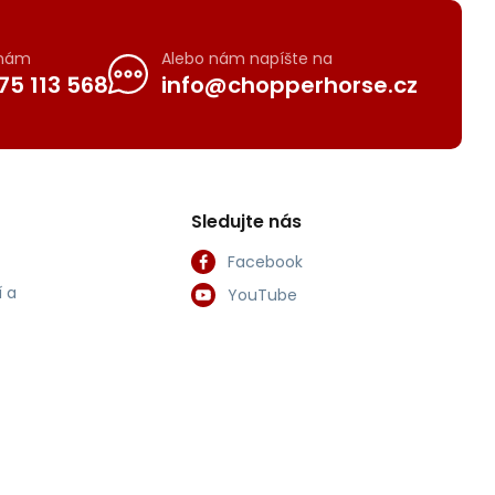
 nám
Alebo nám napíšte na
75 113 568
info@chopperhorse.cz
Sledujte nás
Facebook
 a
YouTube