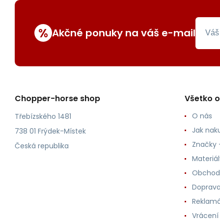
%
Akčné ponuky na váš e-mail
Chopper-horse shop
Všetko 
O nás
Třebízského 1481
Jak nak
738 01 Frýdek-Místek
Značky -
Česká republika
Materiá
Obchod
Doprava
Reklam
Vrácení