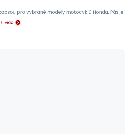
kapsou pro vybrané modely motocyklů Honda. Pás je
si viac
H