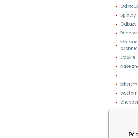
Odstoup
Splátky
Odkazy
Puncovn
Informa
osobníc
Cookie
Naše zn
-------
bikersm
wester
chopper
western
botykm
Pás