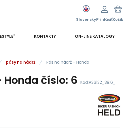
Slovensky
Prihlásiť
Košík
FESTYLE"
KONTAKTY
ON-LINE KATALOGY
pásy na nádrž
Pás na nádrž - Honda
 Honda číslo: 6
Kód:
A36132_39:6_