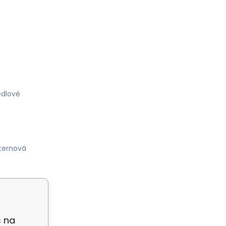
dlové
ternová
s na