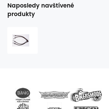
Naposledy navštívené
produkty
Pavouk
4x45
cm