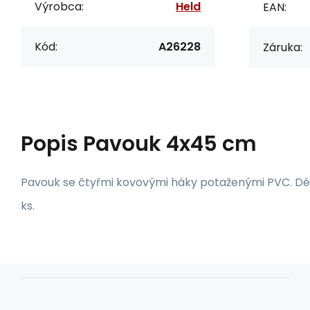
Výrobca:
Held
EAN:
Kód:
A26228
Záruka:
Popis
Pavouk 4x45 cm
Pavouk se čtyřmi kovovými háky potaženými PVC. Délk
ks.