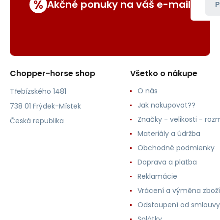
%
Akčné ponuky na váš e-mail
P
Chopper-horse shop
Všetko o nákupe
O nás
Třebízského 1481
Jak nakupovat??
738 01 Frýdek-Místek
Značky - velikosti - roz
Česká republika
Materiály a údržba
Obchodné podmienky
Doprava a platba
Reklamácie
Vrácení a výměna zboží
Odstoupení od smlouvy
Splátky