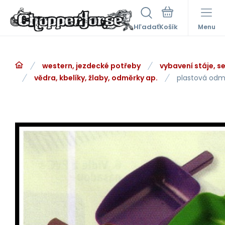
Hľadať
Menu
western, jezdecké potřeby
vybavení stáje, s
vědra, kbelíky, žlaby, odměrky ap.
plastová odm