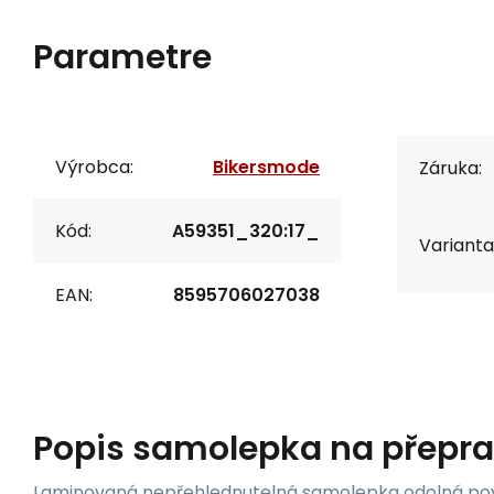
Parametre
Výrobca:
Bikersmode
Záruka:
Kód:
A59351_320:17_
Varianta
EAN:
8595706027038
Popis
samolepka na přepra
Laminovaná nepřehlednutelná samolepka odolná po