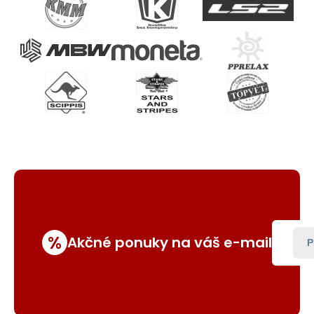
%
Akčné ponuky na váš e-mail
P