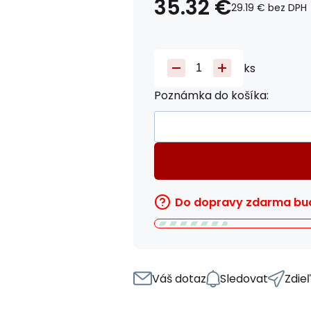
35.32
€
29.19
€
bez DPH
ks
Poznámka do košíka:
Do dopravy zdarma bud
Váš dotaz
Sledovat
Zdie