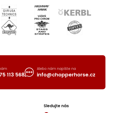
 nám
Alebo nám napíšte na
75 113 568
info@chopperhorse.cz
Sledujte nás