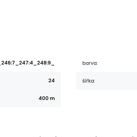
246:7_247:4_248:9_
barva:
24
šířka:
400 m