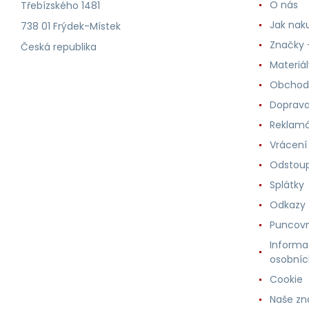
O nás
Třebízského 1481
Jak nak
738 01 Frýdek-Místek
Značky -
Česká republika
Materiá
Obchod
Doprava
Reklam
Vrácení
Odstoup
Splátky
Odkazy
Puncovn
Informa
osobníc
Cookie
Naše zn