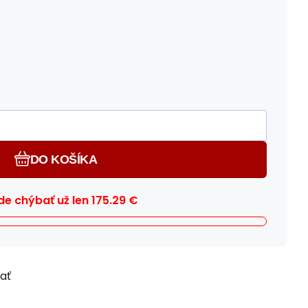
DO KOŠÍKA
e chýbať už len
175.29
€
ľať