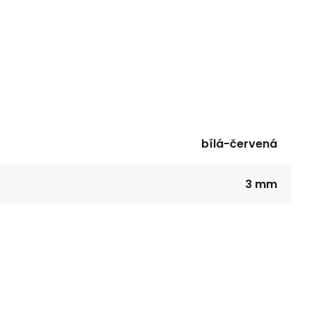
bílá-červená
3 mm