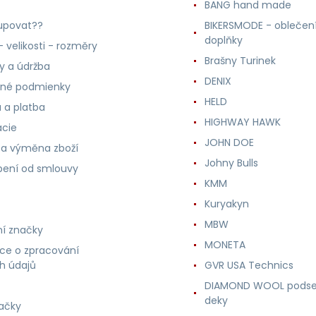
BANG hand made
upovat??
BIKERSMODE - oblečení
doplňky
 velikosti - rozměry
Brašny Turinek
ly a údržba
DENIX
né podmienky
HELD
 a platba
HIGHWAY HAWK
ácie
JOHN DOE
 a výměna zboží
Johny Bulls
ení od smlouvy
KMM
Kuryakyn
MBW
í značky
MONETA
ce o zpracování
h údajů
GVR USA Technics
DIAMOND WOOL podse
deky
ačky