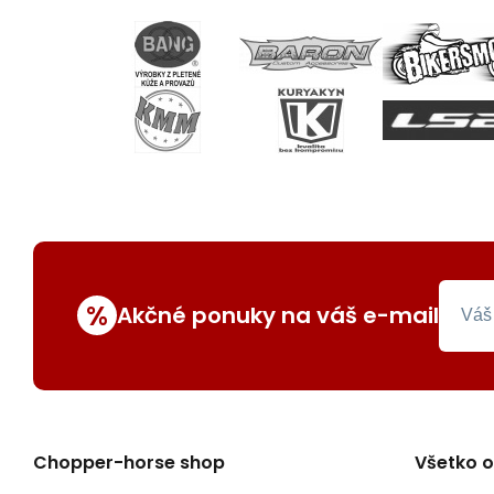
%
Akčné ponuky na váš e-mail
Chopper-horse shop
Všetko 