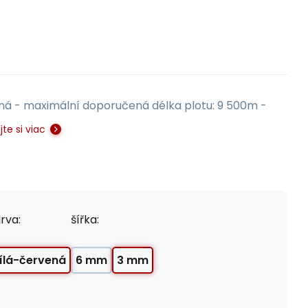
á - maximální doporučená délka plotu: 9 500m -
jte si viac
rva:
šířka:
ílá-červená
6 mm
3 mm