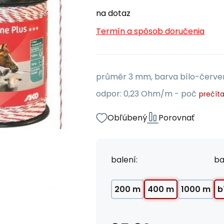
na dotaz
Termín a spôsob doručenia
průměr 3 mm, barva bílo-červen
odpor: 0,23 Ohm/m - poč
prečíta
Obľúbený
Porovnať
balení:
ba
200 m
400 m
1000 m
b