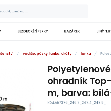
Y
JEZDECKÉ ŠPERKY
BAZÁREK
JINÝ "LI
ušenství
vodiče, pásky, lanka, dráty
lanka
Polyet
Polyetylenové 
ohradník Top-
m, barva: bíl
Kód:
A57376_246:7_247:4_248:9_