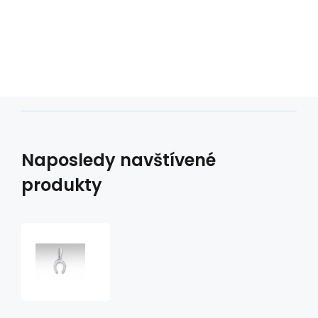
Naposledy navštívené
produkty
přívěsek
podkovička
malá