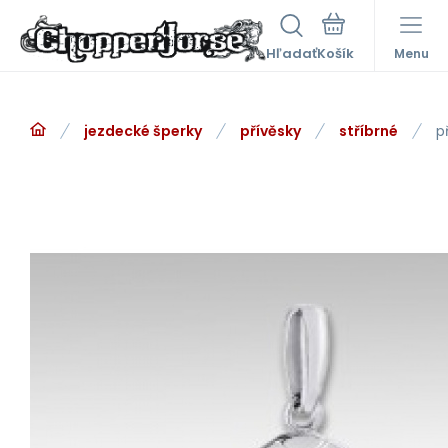
Hľadať
Menu
jezdecké šperky
přívěsky
stříbrné
p