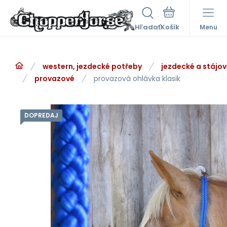
Hľadať
Menu
western, jezdecké potřeby
jezdecké a stájo
provazové
provazová ohlávka klasik
DOPREDAJ