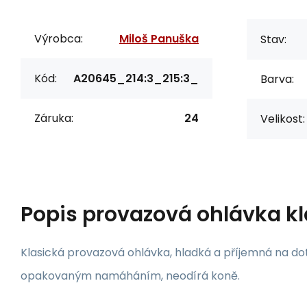
Výrobca:
Miloš Panuška
Stav:
Kód:
A20645_214:3_215:3_
Barva:
Záruka:
24
Velikost:
Popis
provazová ohlávka kl
Klasická provazová ohlávka, hladká a příjemná na d
opakovaným namáháním, neodírá koně.