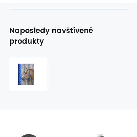
Naposledy navštívené
produkty
provazová
ohlávka
klasik