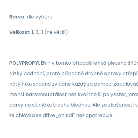
Barva:
dle výběru
Velikost:
1, 2, 3 (největší)
POLYPROPYLEN
- v tomto případě lehká pletená šňůr
Nízký bod tání, proto případné drobné opravy otřep
nátýlníku snadno zvládne každý za pomoci zapalova
menší barevnou stálost než kvalitnější polyester, pro
barvy na sluníčku trochu blednou. Ale ze zkušeností sv
že ohlávka se dříve ,,ohledí" než opotřebuje.