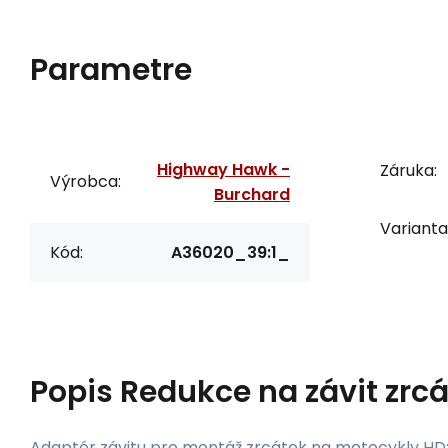
Parametre
Highway Hawk -
Záruka:
Výrobca:
Burchard
Varianta
Kód:
A36020_39:1_
Popis
Redukce na závit zrc
Adaptér závitu pro montáž zrcátek na motocykly HD