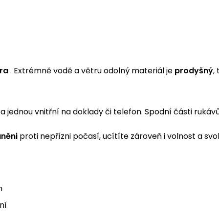
ra
. Extrémně vodě a větru odolný materiál je
prodyšný
,
a jednou vnitřní na doklady či telefon. Spodní části ruká
áněni
proti nepřízni počasí, ucítíte zároveň i volnost a s
n
ní