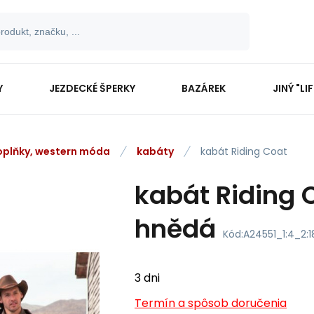
Y
JEZDECKÉ ŠPERKY
BAZÁREK
JINÝ "LI
oplňky, western móda
kabáty
kabát Riding Coat
kabát Riding C
hnědá
Kód:
A24551_1:4_2:1
3 dni
Termín a spôsob doručenia