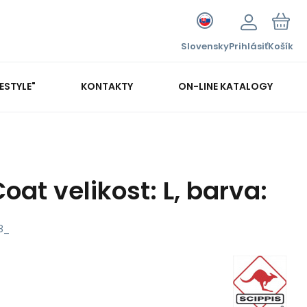
Slovensky
Prihlásiť
Košík
FESTYLE"
KONTAKTY
ON-LINE KATALOGY
oat velikost: L, barva:
8_