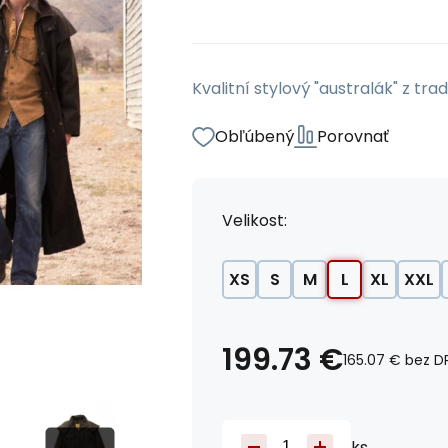
Kvalitní stylový "australák" z tra
Obľúbený
Porovnať
Velikost:
XS
S
M
L
XL
XXL
199.73
€
165.07
€
bez D
ks