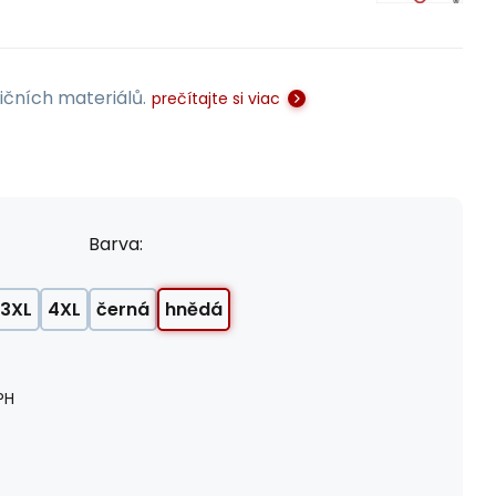
dičních materiálů.
prečítajte si viac
Barva:
3XL
4XL
černá
hnědá
PH