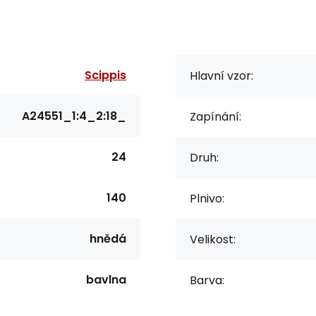
Scippis
Hlavní vzor:
A24551_1:4_2:18_
Zapínání:
24
Druh:
140
Plnivo:
hnědá
Velikost:
bavlna
Barva: