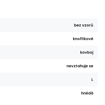
bez vzorů
knoflíkové
kovboj
nevztahuje se
L
hnědá