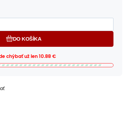
DO KOŠÍKA
e chýbať už len
10.88
€
ľať