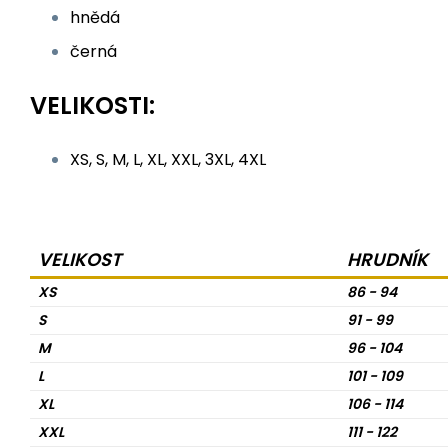
hnědá
černá
VELIKOSTI:
XS, S, M, L, XL, XXL, 3XL, 4XL
VELIKOST
HRUDNÍK
XS
86 - 94
S
91 - 99
M
96 - 104
L
101 - 109
XL
106 - 114
XXL
111 - 122