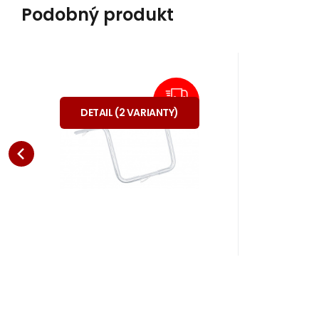
Podobný produkt
Kód dod.:
Kód:
A58188
55-280
na dotaz
Záruka
225.80
24 mesiacov
€
řídítka Apehanger
od
CHROM
ČERNÁ
ZDARMA
wide
DETAIL
(
2
VARIANTY
)
Motocyklová
řidítka Apehanger Wide
průměr řidítek v gripech 25
Obľúbený
Porovnať
mm (1") zalomení k jezdci
210 mm