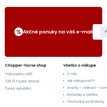
%
Akčné ponuky na váš e-mail
P
Chopper-horse shop
Všetko o nákupe
O nás
Třebízského 1481
Jak nakupovat??
738 01 Frýdek-Místek
Značky - velikosti - roz
Česká republika
Materiály a údržba
Obchodné podmienky