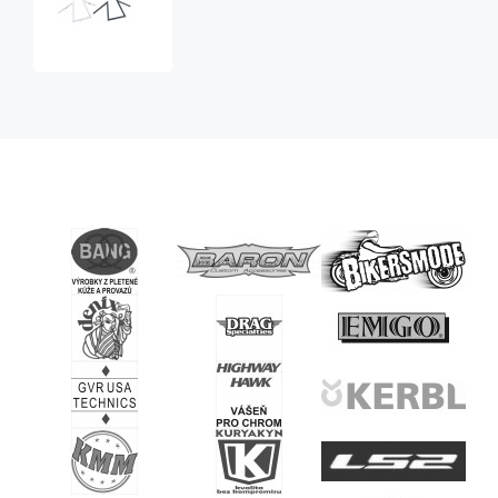
Z-
BAR
Extreme