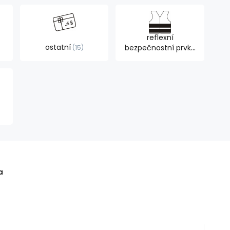
reflexní
ostatní
bezpečnostní prvky
15
6
a