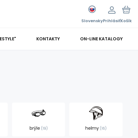
Slovensky
Prihlásiť
Košík
FESTYLE"
KONTAKTY
ON-LINE KATALOGY
brýle
helmy
19
16