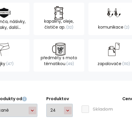
kapaliny, oleje,
nča, nášivky,
čističe ap.
komunikace
ky, další
32
2
oby
105
předměty s moto
jky
tématikou
zapalovače
47
49
110
rodukty od
Produktov
Cen
Skladom