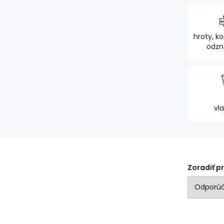
hroty, ko
odzna
ozd
vla
Zoradiť p