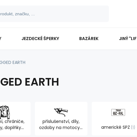
Y
JEZDECKÉ ŠPERKY
BAZÁREK
JINÝ "LI
GGED EARTH
GED EARTH
í, chrániče,
příslušenství, díly,
americké SPZ
y, doplňky
ozdoby na motocykl
1
dce
894
762