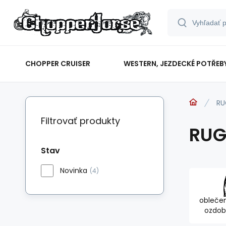
CHOPPER CRUISER
WESTERN, JEZDECKÉ POTŘEB
RU
Filtrovať produkty
RUG
Stav
Novinka
(4)
oblečen
ozdob
jez